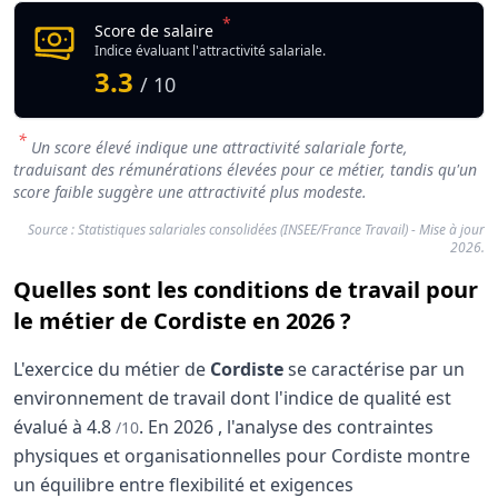
*
Score de salaire
Indice évaluant l'attractivité salariale.
3.3
/ 10
*
Un score élevé indique une attractivité salariale forte,
traduisant des rémunérations élevées pour ce métier, tandis qu'un
score faible suggère une attractivité plus modeste.
Source : Statistiques salariales consolidées (INSEE/France Travail) - Mise à jour
2026.
Quelles sont les conditions de travail pour
le métier de Cordiste en 2026 ?
L'exercice du métier de
Cordiste
se caractérise par un
environnement de travail dont l'indice de qualité est
évalué à
4.8
.
En
2026
, l'analyse des contraintes
/10
physiques et organisationnelles pour Cordiste montre
un équilibre entre flexibilité et exigences