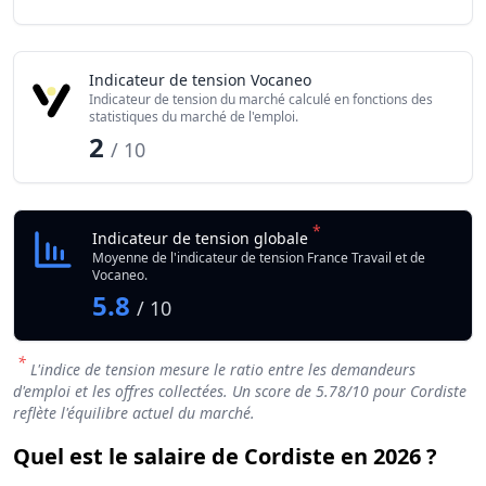
Indicateur de tension Vocaneo
Indicateur de tension du marché calculé en fonctions des
statistiques du marché de l'emploi.
2
/ 10
*
Indicateur de tension globale
Moyenne de l'indicateur de tension France Travail et de
Vocaneo.
5.8
/ 10
*
L'indice de tension mesure le ratio entre les demandeurs
d'emploi et les offres collectées. Un score de
5.78
/10 pour Cordiste
reflète l'équilibre actuel du marché.
Quel est le salaire de Cordiste en 2026 ?