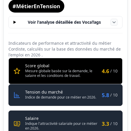
#MétierEnTension
Voir l'analyse détaillée des VocaTags
Indicateurs de performance et attractivité du métier
Cordiste, calculés sur la base des données du marché de
l'emploi en
2026
.
Score global
4.6
/ 10
Mesure globale basée sur la demande, le
salaire et les conditions de travail.
Cordiste
Tension du marché
5.8
/ 10
Indice de demande pour ce métier en 2026.
Cordiste
Salaire
3.3
/ 10
Indique l'attractivité salariale pour ce métier
en 2026.