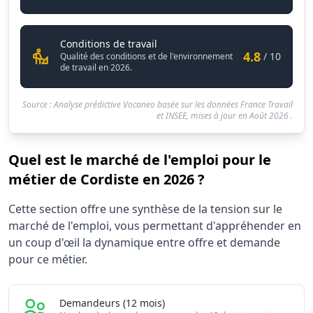
Cordiste
Conditions de travail
4.8
/ 10
Qualité des conditions et de l'environnement
de travail en 2026.
Source : Analyse prédictive Vocaneo basée sur les données France Travail
et INSEE, mises à jour en
Août 2026
.
Quel est le marché de l'emploi pour le
métier de Cordiste en 2026 ?
Statistiques recrutement Cordiste 2026
Cette section offre une synthèse de la tension sur le
Indicateur
Valeur brute
marché de l'emploi, vous permettant d'appréhender en
Demandeurs d'emploi (12 mois)
3820
un coup d'œil la dynamique entre offre et demande
Offres publiées (12 mois)
pour ce métier.
3210
Embauches constatées
1740
Indice de tension globale
5.78/10
Demandeurs (12 mois)