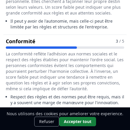
personnelle. Elles cherchent à façonner leur propre destin
selon leurs valeurs. Un score faible peut indiquer une plus
grande conformité aux règles et aux attentes sociales.
Il peut y avoir de l'autonomie, mais celle-ci peut être
limitée par les règles et structures de l'entreprise.
Pour Le Métier De Cordiste
Conformité
3
/ 5
La conformité reflète l'adhésion aux normes sociales et le
respect des règles établies pour maintenir l'ordre social. Les
personnes conformistes évitent les comportements qui
pourraient perturber l'harmonie collective. À l'inverse, un
score faible peut indiquer une tendance à remettre en
question les règles et à agir selon ses propres convictions,
même si cela implique de défier l'autorité.
Respect des règles et des normes peut être requis, mais il
y a souvent une marge de manœuvre pour l'innovation.
Nous utilisons des cookies pour ameliorer votre experience.
Pour Le Métier De Cordiste
Sécurité
Ce métier t'intéresse ?
Découvre
3
/ 5
Découvrir
Refuser
Accepter tout
comment le devenir.
La sécurité représente le besoin de stabilité, de sûreté et de