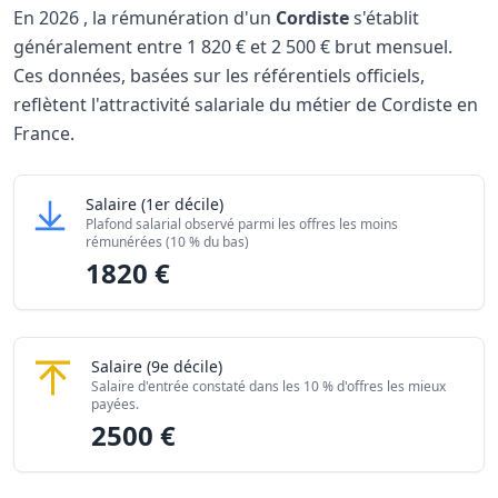
En
2026
, la rémunération d'un
Cordiste
s'établit
généralement entre
1 820 €
et
2 500 €
brut mensuel.
Ces données, basées sur les référentiels officiels,
reflètent l'attractivité salariale du métier de Cordiste en
France.
Grille salariale Cordiste 2026
Cordiste
Salaire
(1er décile)
Niveau de salaire (Déciles)
Montant me
Plafond salarial observé parmi les offres les moins
Salaire minimum (10% les moins rémunérés)
1820 €
rémunérées (10 % du bas)
1820 €
Salaire maximum (10% les mieux rémunérés)
2500 €
Cordiste
Salaire
(9e décile)
Salaire d'entrée constaté dans les 10 % d'offres les mieux
payées.
2500 €