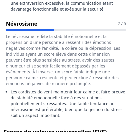
une extraversion excessive, la communication étant
davantage fonctionnelle et axée sur la sécurité.
Pour Le Métier De Cordiste
Névrosisme
2
/ 5
Le névrosisme reflète la stabilité émotionnelle et la
propension d'une personne à ressentir des émotions
négatives comme l'anxiété, la colère ou la dépression. Les
individus ayant un score élevé dans cette dimension
peuvent être plus sensibles au stress, avoir des sautes
d'humeur et se sentir facilement dépassés par les
événements. À l'inverse, un score faible indique une
personne calme, résiliente et peu encline à ressentir des
émotions négatives de manière prolongée.
Les cordistes doivent maintenir leur calme et faire preuve
de stabilité émotionnelle face à des situations
potentiellement stressantes. Une faible tendance au
névrosisme est préférable, bien que la gestion du stress
soit un aspect important.
pour le 
Scores de valeurs universelles (SVS)