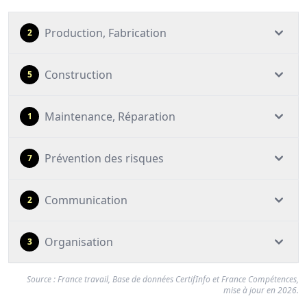
Production, Fabrication
2
Construction
5
Maintenance, Réparation
1
Prévention des risques
7
Communication
2
Organisation
3
Source : France travail, Base de données CertifInfo et France Compétences,
mise à jour en 2026.