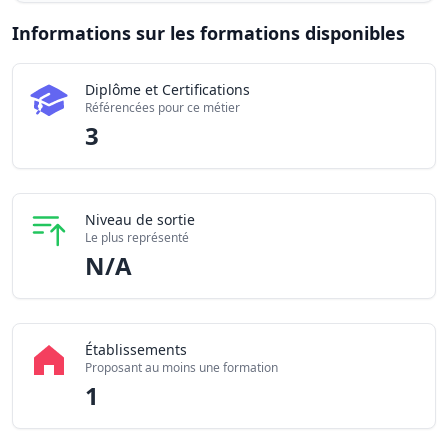
Informations sur les formations disponibles
Chiffres clés de la formation Cordiste en 2026
Diplôme et Certifications
Certifications disponibles
3
Référencées pour ce métier
Établissements partenaires
1
3
Niveau de sortie
Le plus représenté
N/A
Établissements
Proposant au moins une formation
1