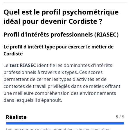
Quel est le profil psychométrique
idéal pour devenir Cordiste ?
pou
Profil d'intérêts professionnels (RIASEC)
Le
profil d'intérêt type
pour exercer le métier de
Cordiste
Le
test RIASEC
identifie les dominantes d'intérêts
professionnels à travers six types. Ces scores
permettent de cerner les types d'activités et de
contextes de travail privilégiés dans ce métier, offrant
une meilleure compréhension des environnements
dans lesquels il s'épanouit.
Pour Le Métier De Cordiste
Réaliste
5
/ 5
Les personnes réalistes aiment les activités concrètes,