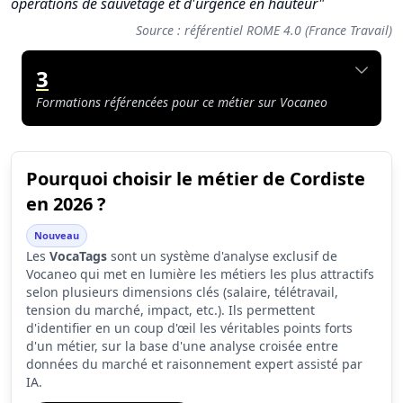
opérations de sauvetage et d'urgence en hauteur"
Source : référentiel ROME 4.0 (France Travail)
3
Formations référencées pour ce métier sur Vocaneo
Pourquoi choisir le métier de Cordiste
Synthèse des scores du métier Cordiste
en 2026 ?
Indicateur
Score (sur 10)
Nouveau
Attractivité globale
4.6
Les
VocaTags
sont un système d'analyse exclusif de
Vocaneo qui met en lumière les métiers les plus attractifs
Tension du marché
5.8
selon plusieurs dimensions clés (salaire, télétravail,
tension du marché, impact, etc.). Ils permettent
Salaire
3.3
d'identifier en un coup d'œil les véritables points forts
d'un métier, sur la base d'une analyse croisée entre
Conditions de travail
4.8
données du marché et raisonnement expert assisté par
IA.