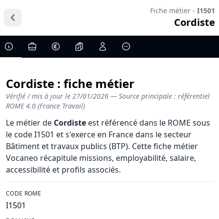
Fiche métier -
I1501
Cordiste
Cordiste : fiche métier
Vérifié / mis à jour le
27/01/2026
— Source principale : référentiel
ROME 4.0 (France Travail)
Le métier de
Cordiste
est référencé dans le ROME sous
le code I1501 et s'exerce en France dans le secteur
Bâtiment et travaux publics (BTP). Cette fiche métier
Vocaneo récapitule missions, employabilité, salaire,
accessibilité et profils associés.
CODE ROME
I1501