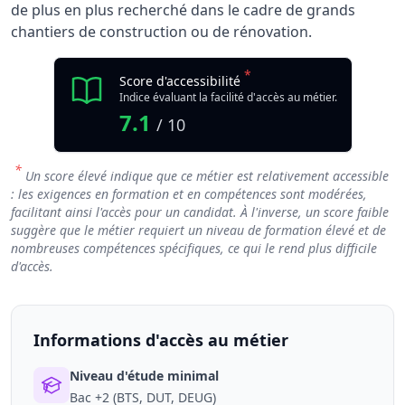
de plus en plus recherché dans le cadre de grands
chantiers de construction ou de rénovation.
*
Score d'accessibilité
Indice évaluant la facilité d'accès au métier.
7.1
/ 10
*
Un score élevé indique que ce métier est relativement accessible
: les exigences en formation et en compétences sont modérées,
facilitant ainsi l'accès pour un candidat. À l'inverse, un score faible
suggère que le métier requiert un niveau de formation élevé et de
nombreuses compétences spécifiques, ce qui le rend plus difficile
d'accès.
Informations d'accès au métier
Niveau d'étude minimal
Bac +2 (BTS, DUT, DEUG)