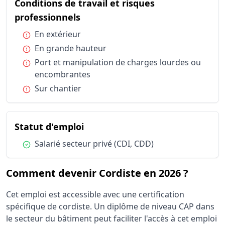
Conditions de travail et risques professionnels
Conditions de travail et risques
Port et ma
Conditions de travail et risques professionnels
Sur chanti
du métier Cordiste
professionnels
Statut d'emploi
Salarié sec
Condition :
En extérieur
Condition :
En grande hauteur
Condition :
Port et manipulation de charges lourdes ou
encombrantes
Condition :
Sur chantier
du métier Cordiste
Statut d'emploi
Condition :
Salarié secteur privé (CDI, CDD)
Comment devenir Cordiste en 2026 ?
Cet emploi est accessible avec une certification
spécifique de cordiste. Un diplôme de niveau CAP dans
le secteur du bâtiment peut faciliter l'accès à cet emploi