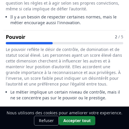
question les règles et à agir selon ses propres convictions,
même si cela implique de défier l'autorité.
Il y a un besoin de respecter certaines normes, mais le
métier encourage aussi l'innovation.
Pour Le Métier De Chef / Cheffe De Sec
Pouvoir
2
/ 5
Le pouvoir reflète le désir de contrôle, de domination et de
statut social élevé. Les personnes ayant un score élevé dans
cette dimension cherchent à influencer les autres et à
maintenir leur position d'autorité. Elles accordent une
grande importance à la reconnaissance et aux privilèges. À
l'inverse, un score faible peut indiquer un désintérêt pour
l'autorité et une préférence pour l'égalité entre tous.
Le métier implique un certain niveau de contrôle, mais il
ne se concentre pas sur le pouvoir ou le prestige.
Pour Le Métier De Chef / Cheffe De Se
Tradition
2
/ 5
Nous utilisons des cookies pour ameliorer votre experience.
Ce métier t'intéresse ?
Découvre
Découvrir
Refuser
Accepter tout
comment le devenir.
La tradition exprime l'attachement aux coutumes, aux