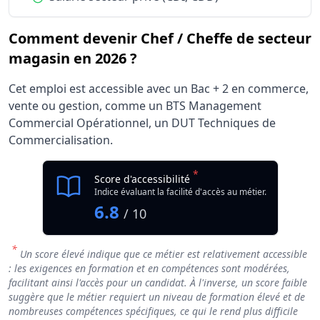
Comment devenir Chef / Cheffe de secteur
magasin en 2026 ?
Cet emploi est accessible avec un Bac + 2 en commerce,
vente ou gestion, comme un BTS Management
Commercial Opérationnel, un DUT Techniques de
Commercialisation.
*
Score d'accessibilité
Indice évaluant la facilité d'accès au métier.
6.8
/ 10
*
Un score élevé indique que ce métier est relativement accessible
: les exigences en formation et en compétences sont modérées,
facilitant ainsi l'accès pour un candidat. À l'inverse, un score faible
suggère que le métier requiert un niveau de formation élevé et de
nombreuses compétences spécifiques, ce qui le rend plus difficile