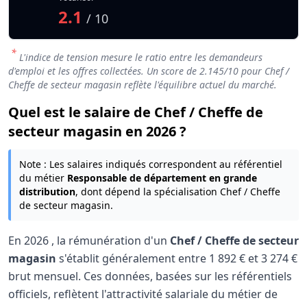
2.1
/ 10
*
L'indice de tension mesure le ratio entre les demandeurs
d'emploi et les offres collectées. Un score de
2.145
/10 pour Chef /
Cheffe de secteur magasin reflète l'équilibre actuel du marché.
Quel est le salaire de Chef / Cheffe de
secteur magasin en 2026 ?
Note : Les salaires indiqués correspondent au référentiel
du métier
Responsable de département en grande
distribution
, dont dépend la spécialisation Chef / Cheffe
de secteur magasin.
En
2026
, la rémunération d'un
Chef / Cheffe de secteur
magasin
s'établit généralement entre
1 892 €
et
3 274 €
brut mensuel. Ces données, basées sur les référentiels
officiels, reflètent l'attractivité salariale du métier de