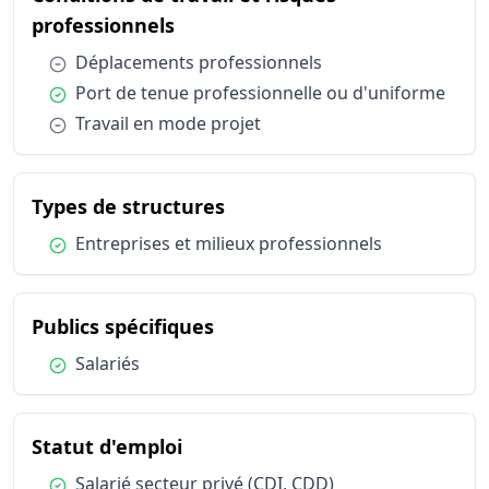
Types de structures
Entreprise
du métier Chef / Cheffe de sec
professionnels
Publics spécifiques
Salariés
Condition :
Déplacements professionnels
Statut d'emploi
Salarié sec
Condition :
Port de tenue professionnelle ou d'uniforme
Condition :
Travail en mode projet
du métier Chef / Cheffe d
Types de structures
Condition :
Entreprises et milieux professionnels
du métier Chef / Cheffe de 
Publics spécifiques
Condition :
Salariés
du métier Chef / Cheffe de sec
Statut d'emploi
Condition :
Salarié secteur privé (CDI, CDD)