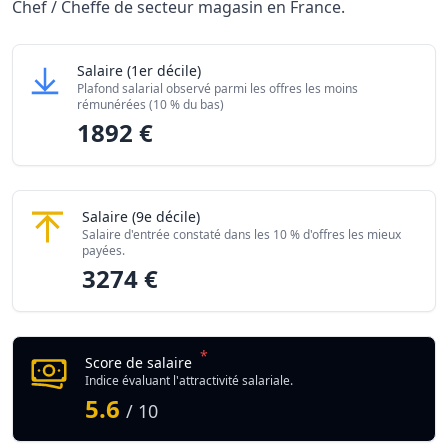
Chef / Cheffe de secteur magasin en France.
Grille salariale Chef / Cheffe de secteur magasin 
Chef / Cheffe de secteur magasin
Salaire
(1er décile)
Niveau de salaire (Déciles)
Montant me
Plafond salarial observé parmi les offres les moins
Salaire minimum (10% les moins rémunérés)
1892 €
rémunérées (10 % du bas)
1892 €
Salaire maximum (10% les mieux rémunérés)
3274 €
Chef / Cheffe de secteur magasin
Salaire
(9e décile)
Salaire d'entrée constaté dans les 10 % d'offres les mieux
payées.
3274 €
*
Score de salaire
Indice évaluant l'attractivité salariale.
5.6
/ 10