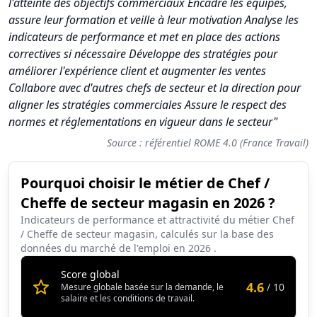
l'atteinte des objectifs commerciaux Encadre les équipes,
assure leur formation et veille à leur motivation Analyse les
indicateurs de performance et met en place des actions
correctives si nécessaire Développe des stratégies pour
améliorer l'expérience client et augmenter les ventes
Collabore avec d'autres chefs de secteur et la direction pour
aligner les stratégies commerciales Assure le respect des
normes et réglementations en vigueur dans le secteur"
Source : référentiel ROME 4.0 (France Travail)
Pourquoi choisir le métier de Chef /
Synthèse des scores du métier Chef / Cheffe de secteur maga
Cheffe de secteur magasin en 2026 ?
Indicateur
Score (sur 10)
Indicateurs de performance et attractivité du métier Chef
/ Cheffe de secteur magasin, calculés sur la base des
Attractivité globale
4.6
données du marché de l'emploi en
2026
.
Tension du marché
2.1
Score global
4.6
/ 10
Mesure globale basée sur la demande, le
Salaire
5.6
salaire et les conditions de travail.
Conditions de travail
7.1