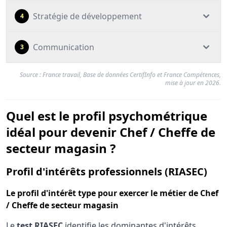
Stratégie de développement
4
Communication
3
Source : France travail, Base de données CertifInfo et France Compétences,
mise à jour en 2026.
Quel est le profil psychométrique
idéal pour devenir Chef / Cheffe de
secteur magasin ?
pou
Profil d'intérêts professionnels (RIASEC)
Le
profil d'intérêt type
pour exercer le métier de Chef
/ Cheffe de secteur magasin
Le
test RIASEC
identifie les dominantes d'intérêts