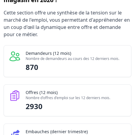
Statistiques recrutement Chef / Cheffe de secteur magas
Cette section offre une synthèse de la tension sur le
Indicateur
Valeur br
marché de l'emploi, vous permettant d'appréhender en
Demandeurs d'emploi (12 mois)
870
un coup d'œil la dynamique entre offre et demande
Offres publiées (12 mois)
pour ce métier.
2930
Embauches constatées
340
Indice de tension globale
2.145/10
Demandeurs (12 mois)
Nombre de demandeurs au cours des 12 derniers mois.
870
Offres (12 mois)
Nombre d'offres d'emploi sur les 12 derniers mois.
2930
Embauches (dernier trimestre)