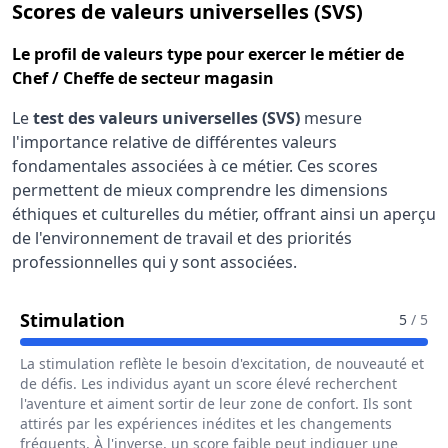
pour le 
Scores de valeurs universelles (SVS)
Le
profil de valeurs type
pour exercer le métier de
Chef / Cheffe de secteur magasin
Le
test des valeurs universelles (SVS)
mesure
l'importance relative de différentes valeurs
fondamentales associées à ce métier. Ces scores
permettent de mieux comprendre les dimensions
éthiques et culturelles du métier, offrant ainsi un aperçu
de l'environnement de travail et des priorités
professionnelles qui y sont associées.
Pour Le Métier De Chef / Cheffe De
Stimulation
5
/ 5
La stimulation reflète le besoin d'excitation, de nouveauté et
de défis. Les individus ayant un score élevé recherchent
l'aventure et aiment sortir de leur zone de confort. Ils sont
attirés par les expériences inédites et les changements
fréquents. À l'inverse, un score faible peut indiquer une