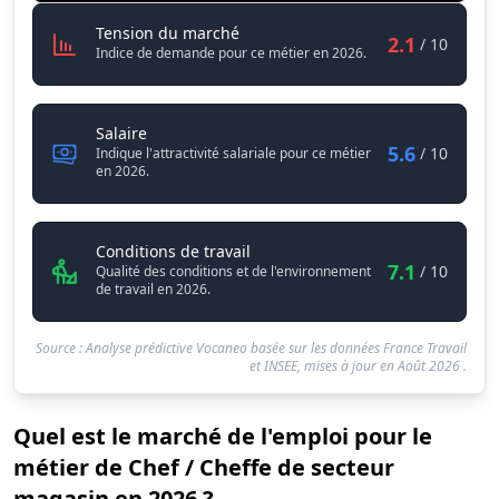
Chef / Cheffe de secteur magasin
Tension du marché
2.1
/ 10
Indice de demande pour ce métier en 2026.
Chef / Cheffe de secteur magasin
Salaire
5.6
/ 10
Indique l'attractivité salariale pour ce métier
en 2026.
Chef / Cheffe de secteur magasi
Conditions de travail
7.1
/ 10
Qualité des conditions et de l'environnement
de travail en 2026.
Source : Analyse prédictive Vocaneo basée sur les données France Travail
et INSEE, mises à jour en
Août 2026
.
Quel est le marché de l'emploi pour le
métier de Chef / Cheffe de secteur
magasin en 2026 ?