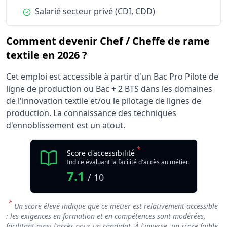
Condition :
Salarié secteur privé (CDI, CDD)
Comment devenir Chef / Cheffe de rame
textile en 2026 ?
Cet emploi est accessible à partir d'un Bac Pro Pilote de
ligne de production ou Bac + 2 BTS dans les domaines
de l'innovation textile et/ou le pilotage de lignes de
production. La connaissance des techniques
d'ennoblissement est un atout.
*
Score d'accessibilité
Indice évaluant la facilité d'accès au métier.
7.1
/ 10
*
Un score élevé indique que ce métier est relativement accessible
: les exigences en formation et en compétences sont modérées,
facilitant ainsi l'accès pour un candidat. À l'inverse, un score faible