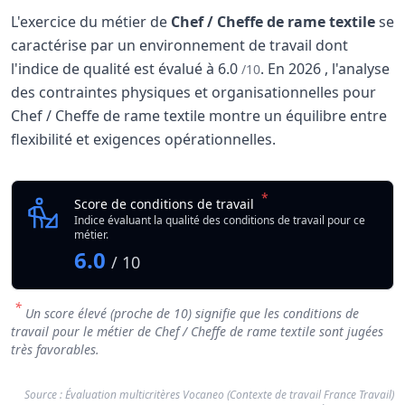
L'exercice du métier de
Chef / Cheffe de rame textile
se
caractérise par un environnement de travail dont
l'indice de qualité est évalué à
6.0
.
En
2026
, l'analyse
/10
des contraintes physiques et organisationnelles pour
Chef / Cheffe de rame textile montre un équilibre entre
flexibilité et exigences opérationnelles.
Analyse des conditions de travail : Chef / Cheffe 
Indicateur
*
Chef / Cheffe de rame 
Score de conditions de travail
Qualité globale de l'environnement Chef / Cheffe de rame 
Indice évaluant la qualité des conditions de travail pour ce
métier.
6.0
/ 10
*
Un score élevé (proche de 10) signifie que les conditions de
travail pour le métier de Chef / Cheffe de rame textile sont jugées
très favorables.
Source : Évaluation multicritères Vocaneo (Contexte de travail France Travail)