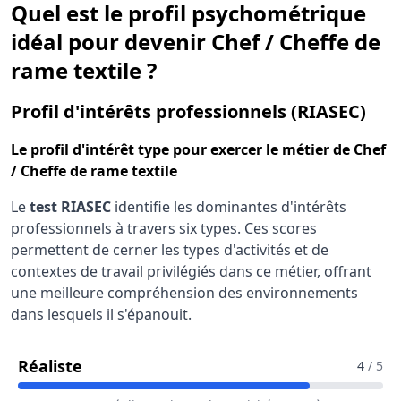
Quel est le profil psychométrique
idéal pour devenir Chef / Cheffe de
rame textile ?
pour
Profil d'intérêts professionnels (RIASEC)
Le
profil d'intérêt type
pour exercer le métier de Chef
/ Cheffe de rame textile
Le
test RIASEC
identifie les dominantes d'intérêts
professionnels à travers six types. Ces scores
permettent de cerner les types d'activités et de
contextes de travail privilégiés dans ce métier, offrant
une meilleure compréhension des environnements
dans lesquels il s'épanouit.
Pour Le Métier De Chef / Cheffe De Ram
Réaliste
4
/ 5