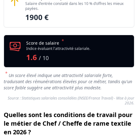
Salaire d'entrée constaté dans les 10 % d'offres les mieux
payées.
1900 €
*
Score de salaire
Indice évaluant l'attractivité salariale.
1.6
/ 10
*
Un score élevé indique une attractivité salariale forte,
traduisant des rémunérations élevées pour ce métier, tandis qu'un
score faible suggère une attractivité plus modeste.
Source : Statistiques salariales consolidées (INSEE/France Travail) - Mise à jour
2026.
Quelles sont les conditions de travail pour
le métier de Chef / Cheffe de rame textile
en 2026 ?