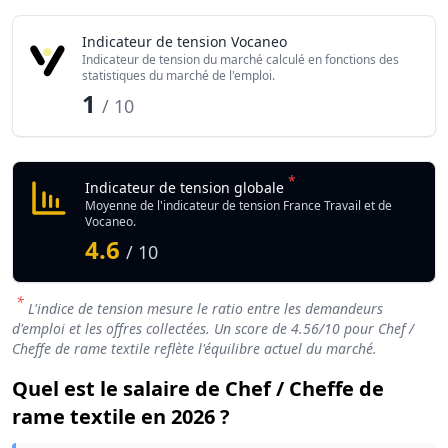
Indicateur de tension Vocaneo
Indicateur de tension du marché calculé en fonctions des
statistiques du marché de l'emploi.
1
/ 10
*
Indicateur de tension globale
Moyenne de l'indicateur de tension France Travail et de
Vocaneo.
4.6
/ 10
*
L'indice de tension mesure le ratio entre les demandeurs
d'emploi et les offres collectées. Un score de
4.56
/10 pour Chef /
Cheffe de rame textile reflète l'équilibre actuel du marché.
Quel est le salaire de Chef / Cheffe de
rame textile en 2026 ?