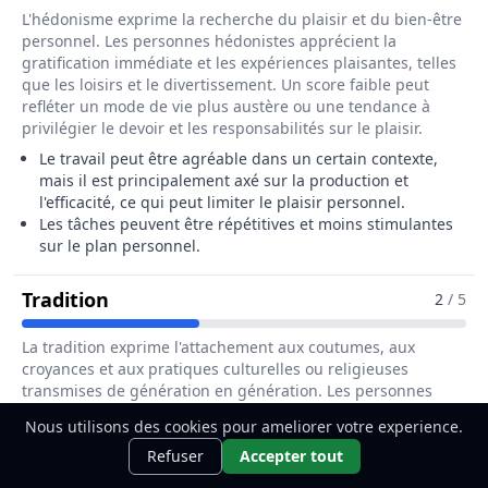
L'hédonisme exprime la recherche du plaisir et du bien-être
personnel. Les personnes hédonistes apprécient la
gratification immédiate et les expériences plaisantes, telles
que les loisirs et le divertissement. Un score faible peut
refléter un mode de vie plus austère ou une tendance à
privilégier le devoir et les responsabilités sur le plaisir.
Le travail peut être agréable dans un certain contexte,
mais il est principalement axé sur la production et
l'efficacité, ce qui peut limiter le plaisir personnel.
Les tâches peuvent être répétitives et moins stimulantes
sur le plan personnel.
Pour Le Métier De Chef / Cheffe De Ra
Tradition
2
/ 5
La tradition exprime l'attachement aux coutumes, aux
croyances et aux pratiques culturelles ou religieuses
transmises de génération en génération. Les personnes
ayant un score élevé respectent les valeurs héritées du
Nous utilisons des cookies pour ameliorer votre experience.
passé et cherchent à préserver ces traditions. Un score
Ce métier t'intéresse ?
Découvre
Découvrir
faible peut indiquer une ouverture au changement et une
Refuser
Accepter tout
comment le devenir.
préférence pour l'innovation par rapport aux conventions