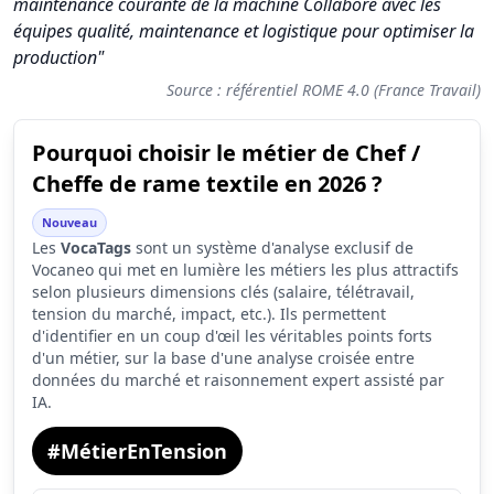
maintenance courante de la machine Collabore avec les
équipes qualité, maintenance et logistique pour optimiser la
production"
Source : référentiel ROME 4.0 (France Travail)
Pourquoi choisir le métier de Chef /
Synthèse des scores du métier Chef / Cheffe de rame textile
Cheffe de rame textile en 2026 ?
Indicateur
Score (sur 10)
Nouveau
Attractivité globale
3.5
Les
VocaTags
sont un système d'analyse exclusif de
Vocaneo qui met en lumière les métiers les plus attractifs
Tension du marché
4.6
selon plusieurs dimensions clés (salaire, télétravail,
tension du marché, impact, etc.). Ils permettent
Salaire
1.6
d'identifier en un coup d'œil les véritables points forts
d'un métier, sur la base d'une analyse croisée entre
Conditions de travail
6.0
données du marché et raisonnement expert assisté par
IA.
#MétierEnTension