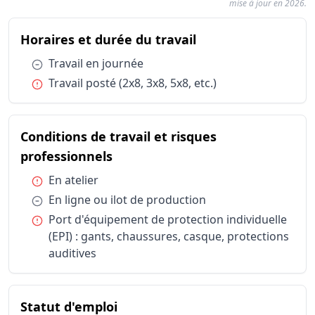
mise à jour en 2026.
Résumé des 
du métier Chef / C
Horaires et durée du travail
Catégorie
Horaires et durée du travail
Travail en
Condition :
Travail en journée
Horaires et durée du travail
Travail post
Condition :
Travail posté (2x8, 3x8, 5x8, etc.)
Conditions de travail et risques professionnels
En atelier
Conditions de travail et risques professionnels
En ligne o
Conditions de travail et risques professionnels
Port d'équ
Conditions de travail et risques
Statut d'emploi
Salarié sec
du métier Chef / Cheffe de rame
professionnels
Condition :
En atelier
Condition :
En ligne ou ilot de production
Condition :
Port d'équipement de protection individuelle
(EPI) : gants, chaussures, casque, protections
auditives
du métier Chef / Cheffe de rame
Statut d'emploi