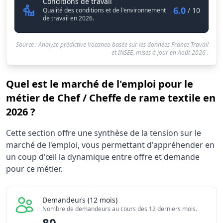
Chef / Cheffe de rame textile
Conditions de travail
6.0
/ 10
Qualité des conditions et de l'environnement
de travail en 2026.
Source : Analyse prédictive Vocaneo basée sur les données France Travail
et INSEE, mises à jour en
Août 2026
.
Quel est le marché de l'emploi pour le
métier de Chef / Cheffe de rame textile en
2026 ?
Statistiques recrutement Chef / Cheffe de rame textile 20
Cette section offre une synthèse de la tension sur le
Indicateur
Valeur brute
marché de l'emploi, vous permettant d'appréhender en
Demandeurs d'emploi (12 mois)
80
un coup d'œil la dynamique entre offre et demande
Offres publiées (12 mois)
pour ce métier.
10
Embauches constatées
10
Indice de tension globale
4.56/10
Demandeurs (12 mois)
Nombre de demandeurs au cours des 12 derniers mois.
80