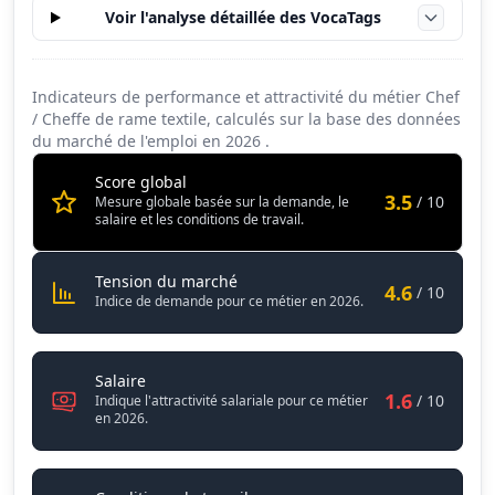
Voir l'analyse détaillée des VocaTags
Indicateurs de performance et attractivité du métier Chef
/ Cheffe de rame textile, calculés sur la base des données
du marché de l'emploi en
2026
.
Score global
3.5
/ 10
Mesure globale basée sur la demande, le
salaire et les conditions de travail.
Chef / Cheffe de rame textile
Tension du marché
4.6
/ 10
Indice de demande pour ce métier en 2026.
Chef / Cheffe de rame textile
Salaire
1.6
/ 10
Indique l'attractivité salariale pour ce métier
en 2026.