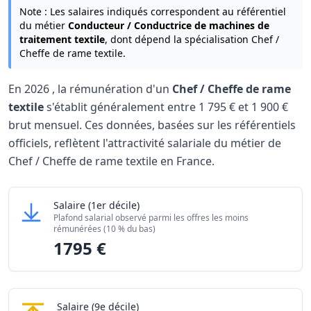
Note : Les salaires indiqués correspondent au référentiel
du métier
Conducteur / Conductrice de machines de
traitement textile
, dont dépend la spécialisation Chef /
Cheffe de rame textile.
En
2026
, la rémunération d'un
Chef / Cheffe de rame
textile
s'établit généralement entre
1 795 €
et
1 900 €
brut mensuel. Ces données, basées sur les référentiels
officiels, reflètent l'attractivité salariale du métier de
Chef / Cheffe de rame textile en France.
Grille salariale Chef / Cheffe de rame textile 20
Chef / Cheffe de rame textile
Salaire
(1er décile)
Niveau de salaire (Déciles)
Montant me
Plafond salarial observé parmi les offres les moins
Salaire minimum (10% les moins rémunérés)
1795 €
rémunérées (10 % du bas)
1795 €
Salaire maximum (10% les mieux rémunérés)
1900 €
Chef / Cheffe de rame textile
Salaire
(9e décile)