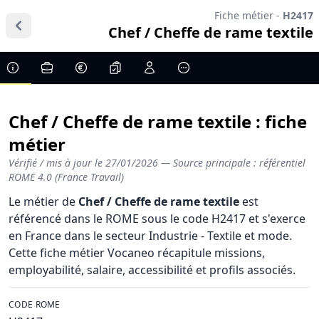
Fiche métier -
H2417
Chef / Cheffe de rame textile
Chef / Cheffe de rame textile : fiche
métier
Vérifié / mis à jour le
27/01/2026
— Source principale : référentiel
ROME 4.0 (France Travail)
Le métier de
Chef / Cheffe de rame textile
est
référencé dans le ROME sous le code H2417 et s'exerce
en France dans le secteur Industrie - Textile et mode.
Cette fiche métier Vocaneo récapitule missions,
employabilité, salaire, accessibilité et profils associés.
CODE ROME