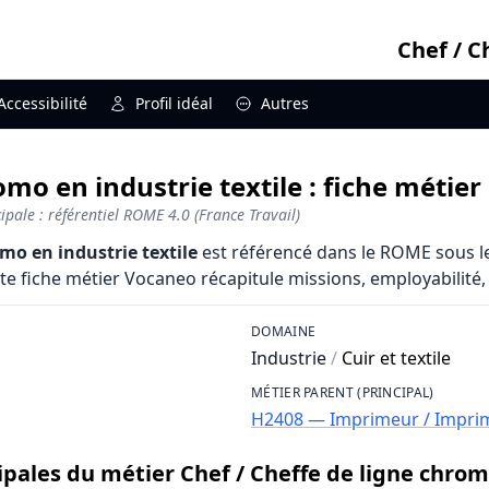
Chef / C
Accessibilité
Profil idéal
Autres
omo en industrie textile : fiche métier
pale : référentiel ROME 4.0 (France Travail)
omo en industrie textile
est référencé dans le ROME sous l
tte fiche métier Vocaneo récapitule missions, employabilité, sa
DOMAINE
Industrie
/
Cuir et textile
MÉTIER PARENT (PRINCIPAL)
H2408 — Imprimeur / Imprim
ipales du métier Chef / Cheffe de ligne chromo