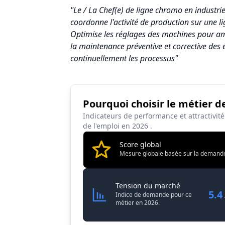
"Le / La Chef(e) de ligne chromo en industrie
coordonne l'activité de production sur une li
Optimise les réglages des machines pour amél
la maintenance préventive et corrective des 
continuellement les processus"
Pourquoi choisir le métier d
Synthèse des scores du métier Chef / Chef
Indicateurs de performance et attractivit
Indicateur
de l'emploi en
2026
.
Attractivité globale
Score global
Mesure globale basée sur la demande, l
Tension du marché
Salaire
Chef / Cheffe
Tension du marché
5.4
Indice de demande pour ce
Conditions de travail
métier en 2026.