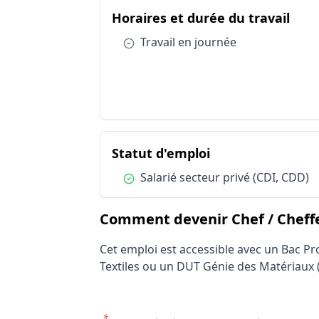
Résum
du m
Horaires et durée du travail
Catégorie
Horaires et durée du travail
Condition :
Travail en journée
Conditions de travail et risques professi
Conditions de travail et risques professi
Conditions de travail et risques professi
Statut d'emploi
du métier Chef / 
Statut d'emploi
Condition :
Salarié secteur privé (CDI, CDD)
Comment devenir Chef / Cheffe 
Cet emploi est accessible avec un Bac Pr
Textiles ou un DUT Génie des Matériaux (o
*