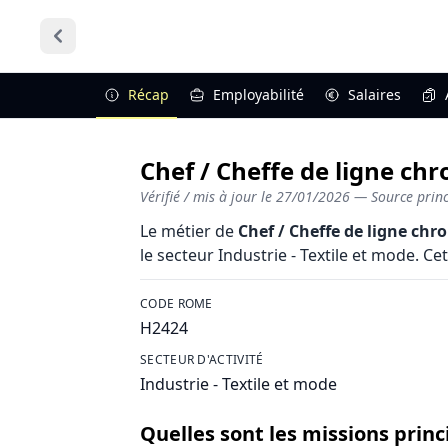
Récap
Employabilité
Salaires
Chef / Cheffe de ligne chr
Vérifié / mis à jour le
27/01/2026
— Source princi
Le métier de
Chef / Cheffe de ligne chr
le secteur Industrie - Textile et mode. Ce
CODE ROME
H2424
SECTEUR D'ACTIVITÉ
Industrie - Textile et mode
Quelles sont les missions princ