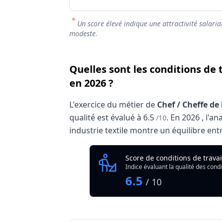
*
Un score élevé indique une attractivité salaria
modeste.
Quelles sont les conditions de 
en 2026 ?
L'exercice du métier de
Chef / Cheffe de
qualité est évalué à
6.5
.
En
2026
, l'a
/10
industrie textile montre un équilibre entr
Analyse des conditions de travai
Score de conditions de trava
Ind
Indice évaluant la qualité des condi
Qualité globale de l'environnement Chef 
6.5
/ 10