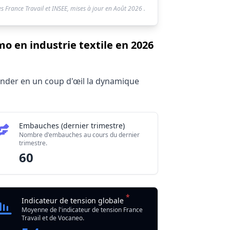
s France Travail et INSEE, mises à jour en
Août 2026
.
mo en industrie textile en 2026
hender en un coup d'œil la dynamique
Embauches (dernier trimestre)
Nombre d'embauches au cours du dernier
trimestre.
60
*
Indicateur de tension globale
Moyenne de l'indicateur de tension France
Travail et de Vocaneo.