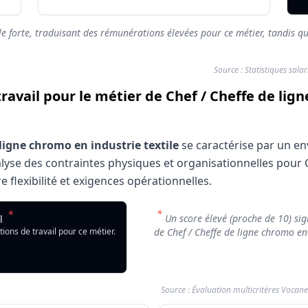
le forte, traduisant des rémunérations élevées pour ce métier, tandis qu
Source : Statistiques sala
travail pour le métier de Chef / Cheffe de lig
 ligne chromo en industrie textile
se caractérise par un en
nalyse des contraintes physiques et organisationnelles pour
e flexibilité et exigences opérationnelles.
l : Chef / Cheffe de ligne chromo en industrie textile
*
*
Chef / Cheffe de ligne chromo en industrie textile
Un score élevé (proche de 10) sign
il
icateur
Note de confo
tions de travail pour ce métier.
de Chef / Cheffe de ligne chromo en 
/ Cheffe de ligne chromo en industrie textile
6.46/10
Source : Évaluation multicritères Vocane