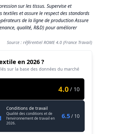
ression sur les tissus. Supervise et
s textiles et assure le respect des standards
opérateurs de la ligne de production Assure
tenance, qualité, R&D) pour améliorer
Source : référentiel ROME 4.0 (France Travail)
extile en 2026 ?
lculés sur la base des données du marché
4.0
/ 10
Chef / Cheffe de ligne chromo en industrie 
Conditions de travail
e textile
Qualité des conditions et de
6.5
/ 10
l'environnement de travail en
2026.