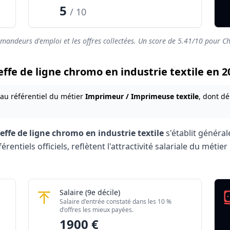
5
/ 10
emandeurs d'emploi et les offres collectées. Un score de
5.41
/10 pour Ch
heffe de ligne chromo en industrie textile en 2
 au référentiel du métier
Imprimeur / Imprimeuse textile
, dont dé
effe de ligne chromo en industrie textile
s'établit généra
entiels officiels, reflètent l'attractivité salariale du méti
romo en industrie textile 2026
en industrie textile
Chef / Cheffe de ligne chromo en industrie
Salaire
(9e décile)
Montant mensuel brut
Salaire d'entrée constaté dans les 10 %
rés)
1802 €
d'offres les mieux payées.
1900 €
rés)
1900 €