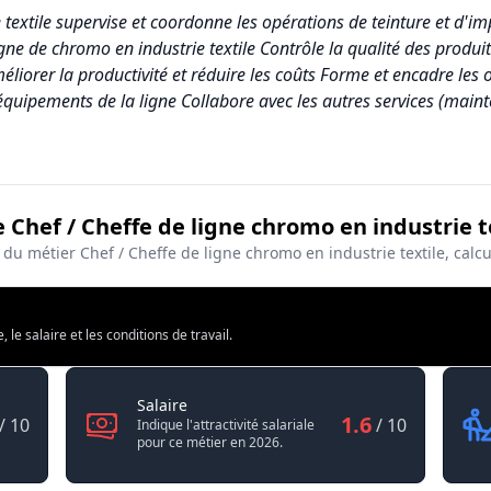
 textile supervise et coordonne les opérations de teinture et d'imp
gne de chromo en industrie textile Contrôle la qualité des produit
iorer la productivité et réduire les coûts Forme et encadre les 
équipements de la ligne Collabore avec les autres services (main
e Chef / Cheffe de ligne chromo en industrie t
fe de ligne chromo en industrie textile
é du métier Chef / Cheffe de ligne chromo en industrie textile, ca
Score (sur 10)
4.0
e salaire et les conditions de travail.
5.4
1.6
 de ligne chromo en industrie textile
Chef / Cheffe de ligne chromo en industri
Salaire
1.6
/ 10
/ 10
Indique l'attractivité salariale
6.5
pour ce métier en 2026.