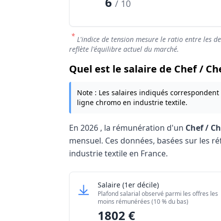
6
/ 10
*
L'indice de tension mesure le ratio entre les d
reflète l'équilibre actuel du marché.
Quel est le salaire de Chef / C
Note : Les salaires indiqués correspondent
ligne chromo en industrie textile.
En
2026
, la rémunération d'un
Chef / Ch
mensuel. Ces données, basées sur les référ
industrie textile en France.
Grille salariale Chef / Cheffe de ligne ch
Chef / Cheffe de ligne chromo 
Salaire
(1er décile)
Niveau de salaire (Déciles)
Plafond salarial observé parmi les offres les
Salaire minimum (10% les moins rémuné
moins rémunérées (10 % du bas)
1802 €
Salaire maximum (10% les mieux rémuné