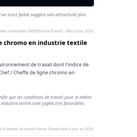
'un score faible suggère une attractivité plus
riales consolidées (INSEE/France Travail) - Mise à jour 2026.
ne chromo en industrie textile
vironnement de travail dont l'indice de
 Chef / Cheffe de ligne chromo en
ifie que les conditions de travail pour le métier
rt
industrie textile sont jugées très favorables.
o (Contexte de travail France Travail) mise à jour en 2026.