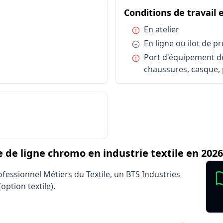
é des conditions d'exercice : Chef / Cheffe de ligne chromo
étier Chef / Cheffe de ligne chromo en industrie t
Conditions de travail 
Facteur d'in
Travail en journée
Condition :
En atelier
onnels
En atelier
Condition :
En ligne ou ilot de p
onnels
En ligne ou ilot de production
Condition :
Port d'équipement de 
onnels
Port d'équipement de protection individuelle (EPI) : 
chaussures, casque, 
Salarié secteur privé (CDI, CDD)
Cheffe de ligne chromo en industrie textile
de ligne chromo en industrie textile en 2026
ofessionnel Métiers du Textile, un BTS Industries
ption textile).