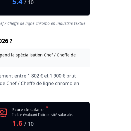
5.4
/ 10
ef / Cheffe de ligne chromo en industrie textile
026 ?
pend la spécialisation Chef / Cheffe de
lement entre
1 802 €
et
1 900 €
brut
er de Chef / Cheffe de ligne chromo en
*
 textile
Score de salaire
Indice évaluant l'attractivité salariale.
1.6
/ 10