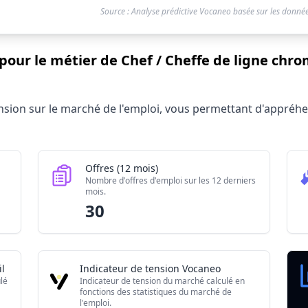
Source : Analyse prédictive Vocaneo basée sur les donnée
pour le métier de Chef / Cheffe de ligne chro
e ligne chromo en industrie textile 2026
tension sur le marché de l'emploi, vous permettant d'appré
Valeur brute
0
30
Offres (12 mois)
60
Nombre d'offres d'emploi sur les 12 derniers
mois.
5.41/10
30
l
Indicateur de tension Vocaneo
lé
Indicateur de tension du marché calculé en
fonctions des statistiques du marché de
l'emploi.