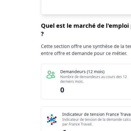
Quel est le marché de l'emploi 
?
Statistiques recrutement Chef / Cheffe d
Cette section offre une synthèse de la 
Indicateur
entre offre et demande pour ce métier.
Demandeurs d'emploi (12 mois)
Offres publiées (12 mois)
Demandeurs (12 mois)
Embauches constatées
Nombre de demandeurs au cours des 12
derniers mois.
Indice de tension globale
0
Indicateur de tension France Travai
Indicateur de tension de la demande calcu
par France Travail.