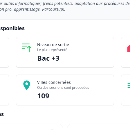
des outils informatiques; freins potentiels: adaptation aux procédures de
tion pro, apprentissage, Parcoursup).
isponibles
hargée de gestion locative en immobilier en 2026
Niveau de sortie
 disponibles
21
Le plus représenté
 partenaires
161
Bac +3
Villes concernées
Où des sessions sont proposées
109
ns