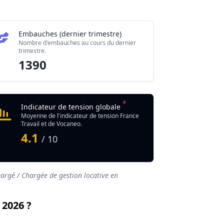
Embauches (dernier trimestre)
Nombre d'embauches au cours du dernier
trimestre.
1390
*
Indicateur de tension globale
Moyenne de l'indicateur de tension France
Travail et de Vocaneo.
4.1
/ 10
argé / Chargée de gestion locative en
 2026 ?