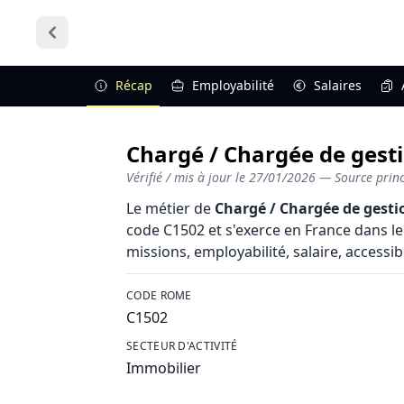
Récap
Employabilité
Salaires
Chargé / Chargée de gesti
Vérifié / mis à jour le
27/01/2026
— Source princi
Le métier de
Chargé / Chargée de gesti
code C1502 et s'exerce en France dans le
missions, employabilité, salaire, accessibi
CODE ROME
C1502
SECTEUR D'ACTIVITÉ
Immobilier