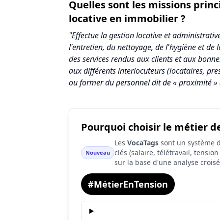
Quelles sont les missions prin
locative en immobilier ?
"Effectue la gestion locative et administrat
l'entretien, du nettoyage, de l'hygiène et de
des services rendus aux clients et aux bonne
aux différents interlocuteurs (locataires, pre
ou former du personnel dit de « proximité » 
Pourquoi choisir le métier d
Synthèse des scores du métier Chargé / C
Les
VocaTags
sont un système d'
Indicateur
clés (salaire, télétravail, tensi
Nouveau
sur la base d'une analyse crois
Attractivité globale
#MétierEnTension
Tension du marché
Salaire
Conditions de travail