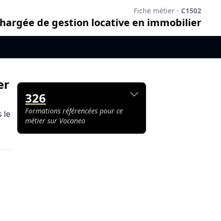
Fiche métier -
C1502
hargée de gestion locative en immobilier
er
326
Formations référencées pour ce
 le
métier sur Vocaneo