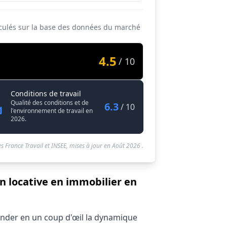
alculés sur la base des données du marché
4.5
/ 10
Chargé / Chargée de gestion locative en i
Conditions de travail
immobilier
Qualité des conditions et de
6.3
/ 10
l'environnement de travail en
2026.
s France Travail et INSEE, mises à jour en
Août 2026
.
n locative en immobilier en
hender en un coup d'œil la dynamique