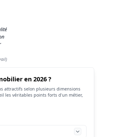
n
lité
ion
r
ail)
obilier en 2026 ?
s attractifs selon plusieurs dimensions
il les véritables points forts d'un métier,