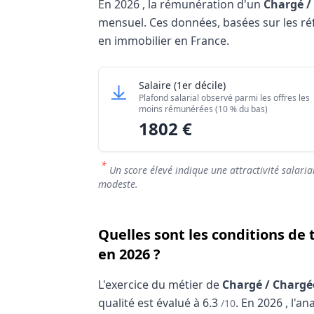
En
2026
, la rémunération d'un
Chargé /
mensuel. Ces données, basées sur les référ
en immobilier en France.
Grille salariale Chargé / Chargée de gest
Chargé / Chargée de gestion l
Salaire
(1er décile)
Niveau de salaire (Déciles)
Plafond salarial observé parmi les offres les
Salaire minimum (10% les moins rémuné
moins rémunérées (10 % du bas)
1802 €
Salaire maximum (10% les mieux rémuné
*
Un score élevé indique une attractivité salaria
modeste.
Quelles sont les conditions de 
en 2026 ?
L'exercice du métier de
Chargé / Chargée
qualité est évalué à
6.3
.
En
2026
, l'a
/10