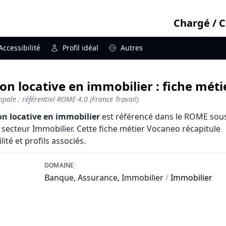
Chargé / C
Accessibilité
Profil idéal
Autres
on locative en immobilier : fiche méti
pale : référentiel ROME 4.0 (France Travail)
on locative en immobilier
est référencé dans le ROME sous
 secteur Immobilier. Cette fiche métier Vocaneo récapitule
lité et profils associés.
DOMAINE
Banque, Assurance, Immobilier
/
Immobilier