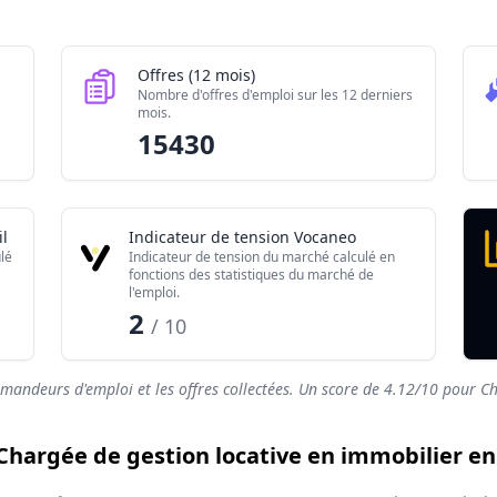
Valeur brute
4830
15430
Offres (12 mois)
1390
Nombre d'offres d'emploi sur les 12 derniers
mois.
4.12/10
15430
l
Indicateur de tension Vocaneo
lé
Indicateur de tension du marché calculé en
fonctions des statistiques du marché de
l'emploi.
2
/ 10
emandeurs d'emploi et les offres collectées. Un score de
4.12
/10 pour Ch
 Chargée de gestion locative en immobilier en