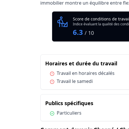
immobilier montre un équilibre entre flex
Analyse des conditions de trava
Score de conditions de trava
In
Indice évaluant la qualité des condi
Qualité globale de l'environnement Char
6.3
/ 10
Résumé des conditions d'exercice : Char
du m
Horaires et durée du travail
Catégorie
Horaires et durée du travail
Condition :
Travail en horaires décalés
Horaires et durée du travail
Condition :
Travail le samedi
Conditions de travail et risques professi
Publics spécifiques
du métier Cha
Publics spécifiques
Condition :
Particuliers