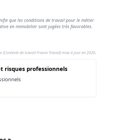
ifie que les conditions de travail pour le métier
fort
tive en immobilier sont jugées très favorables.
o (Contexte de travail France Travail) mise à jour en 2026.
26)
obilier
du métier Chargé / Chargé
et risques professionnels
ité
ssionnels