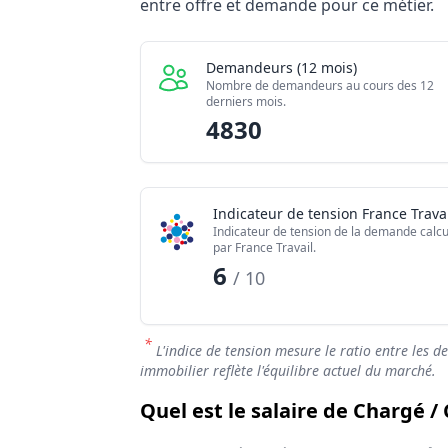
Indicateur
entre offre et demande pour ce métier.
Demandeurs d'emploi (12 mois)
Offres publiées (12 mois)
Demandeurs (12 mois)
Embauches constatées
Nombre de demandeurs au cours des 12
derniers mois.
Indice de tension globale
4830
Indicateur de tension France Travai
Indicateur de tension de la demande calcu
par France Travail.
6
/ 10
*
L'indice de tension mesure le ratio entre les d
immobilier reflète l'équilibre actuel du marché.
Quel est le salaire de Chargé /