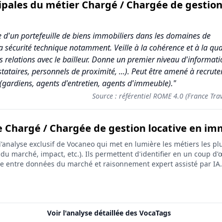
cipales du métier Chargé / Chargée de gestio
ive d'un portefeuille de biens immobiliers dans les domaines de
 la sécurité technique notamment. Veille à la cohérence et à la qua
s relations avec le bailleur. Donne un premier niveau d'informat
stataires, personnels de proximité, ...). Peut être amené à recrute
(gardiens, agents d'entretien, agents d'immeuble)."
Source : référentiel ROME 4.0 (France Trav
e Chargé / Chargée de gestion locative en imm
hargée de gestion locative en immobilier
analyse exclusif de Vocaneo qui met en lumière les métiers les plu
Score (sur 10)
on du marché, impact, etc.). Ils permettent d'identifier en un coup d'œ
ée entre données du marché et raisonnement expert assisté par IA.
4.5
4.1
4.0
Voir l'analyse détaillée des VocaTags
6.3