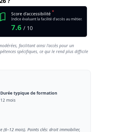
26 ?
*
Score d'accessibilité
Indice évaluant la facilité d'accès au métier.
7.6
/ 10
odérées, facilitant ainsi l'accès pour un
tences spécifiques, ce qui le rend plus difficile
Durée typique de formation
12 mois
 (6–12 mois). Points clés: droit immobilier,