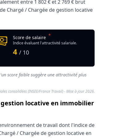
ralement entre
1 802 €
et
2 769 €
brut
er de Chargé / Chargée de gestion locative
*
immobilier
Score de salaire
Indice évaluant l'attractivité salariale.
4
/ 10
'un score faible suggère une attractivité plus
riales consolidées (INSEE/France Travail) - Mise à jour 2026.
 gestion locative en immobilier
environnement de travail dont l'indice de
 Chargé / Chargée de gestion locative en