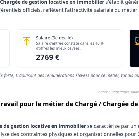
 Chargée de gestion locative en immobilier
s'établit géné
entiels officiels, reflètent l'attractivité salariale du méti
ion locative en immobilier 2026
ocative en immobilier
Chargé / Chargée de gestion locative en 
Salaire
(9e décile)
Montant mensuel brut
Salaire d'entrée constaté dans les 10 %
rés)
1802 €
d'offres les mieux payées.
2769 €
rés)
2769 €
le forte, traduisant des rémunérations élevées pour ce métier, tandis qu
Source : Statistiques sala
travail pour le métier de Chargé / Chargée de
 de gestion locative en immobilier
se caractérise par un 
nalyse des contraintes physiques et organisationnelles pour