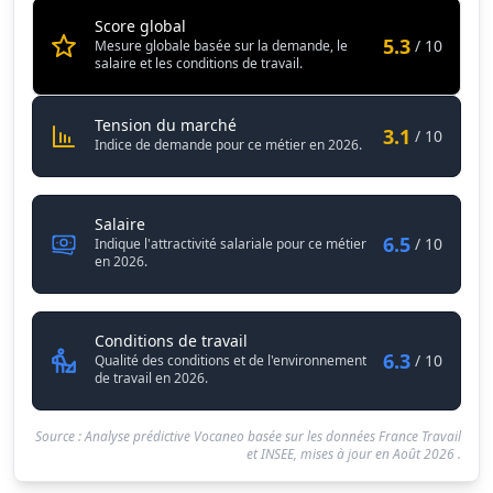
Salaire
6.5
Score global
5.3
/ 10
Mesure globale basée sur la demande, le
Conditions de travail
6.3
salaire et les conditions de travail.
Chargé / Chargée d'affaires immob
Tension du marché
3.1
/ 10
Indice de demande pour ce métier en 2026.
Chargé / Chargée d'affaires immobilières
Salaire
6.5
/ 10
Indique l'attractivité salariale pour ce métier
en 2026.
Chargé / Chargée d'affaires immo
Conditions de travail
6.3
/ 10
Qualité des conditions et de l'environnement
de travail en 2026.
Source : Analyse prédictive Vocaneo basée sur les données France Travail
et INSEE, mises à jour en
Août 2026
.