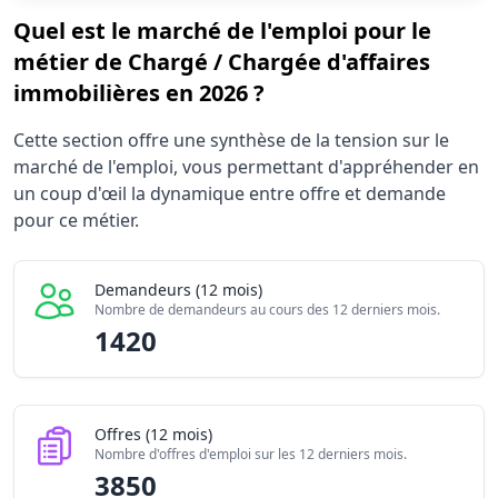
Quel est le marché de l'emploi pour le
métier de Chargé / Chargée d'affaires
immobilières en 2026 ?
Statistiques recrutement Chargé / Chargée d'affaires imm
Cette section offre une synthèse de la tension sur le
Indicateur
Va
marché de l'emploi, vous permettant d'appréhender en
Demandeurs d'emploi (12 mois)
1420
un coup d'œil la dynamique entre offre et demande
Offres publiées (12 mois)
pour ce métier.
3850
Embauches constatées
350
Indice de tension globale
3.065/
Demandeurs (12 mois)
Nombre de demandeurs au cours des 12 derniers mois.
1420
Offres (12 mois)
Nombre d'offres d'emploi sur les 12 derniers mois.
3850