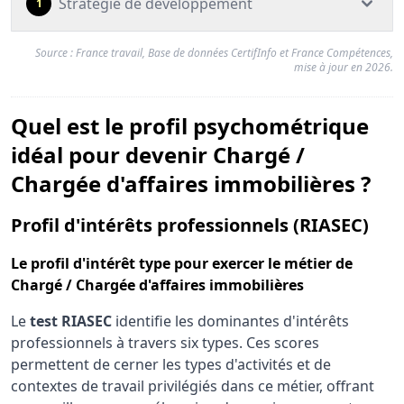
Stratégie de développement
1
Source : France travail, Base de données CertifInfo et France Compétences,
mise à jour en 2026.
Quel est le profil psychométrique
idéal pour devenir Chargé /
Chargée d'affaires immobilières ?
pou
Profil d'intérêts professionnels (RIASEC)
Le
profil d'intérêt type
pour exercer le métier de
Chargé / Chargée d'affaires immobilières
Le
test RIASEC
identifie les dominantes d'intérêts
professionnels à travers six types. Ces scores
permettent de cerner les types d'activités et de
contextes de travail privilégiés dans ce métier, offrant