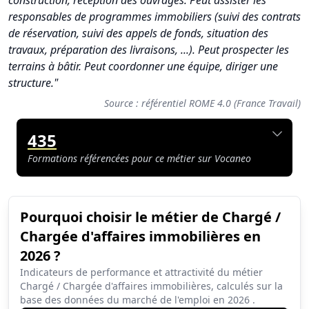
construction, réception des ouvrages. Peut assister les
responsables de programmes immobiliers (suivi des contrats
de réservation, suivi des appels de fonds, situation des
travaux, préparation des livraisons, ...). Peut prospecter les
terrains à bâtir. Peut coordonner une équipe, diriger une
structure."
Source : référentiel ROME 4.0 (France Travail)
435
Formations référencées pour ce métier sur Vocaneo
Pourquoi choisir le métier de Chargé /
Synthèse des scores du métier Chargé / Chargée d'affaires im
Chargée d'affaires immobilières en
Indicateur
Score (sur 10)
2026 ?
Attractivité globale
5.3
Indicateurs de performance et attractivité du métier
Chargé / Chargée d'affaires immobilières, calculés sur la
Tension du marché
3.1
base des données du marché de l'emploi en
2026
.