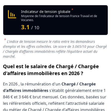
*
Indicateur de tension globale
Moyenne de l'indicateur de tension France Travail et de
Vocaneo.
3.1
/ 10
*
L'indice de tension mesure le ratio entre les demandeurs
d'emploi et les offres collectées. Un score de
3.065
/10 pour Chargé
/ Chargée d'affaires immobilières reflète l'équilibre actuel du
marché.
Quel est le salaire de Chargé / Chargée
d'affaires immobilières en 2026 ?
En
2026
, la rémunération d'un
Chargé / Chargée
d'affaires immobilières
s'établit généralement entre
1
846 €
et
3 646 €
brut mensuel. Ces données, basées sur
les référentiels officiels, reflètent l'attractivité salariale
du métier de Chargé / Chargée d'affaires immobilières