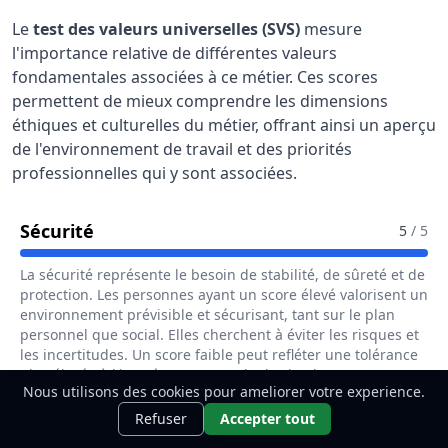
Le
test des valeurs universelles (SVS)
mesure
l'importance relative de différentes valeurs
fondamentales associées à ce métier. Ces scores
permettent de mieux comprendre les dimensions
éthiques et culturelles du métier, offrant ainsi un aperçu
de l'environnement de travail et des priorités
professionnelles qui y sont associées.
Pour Le Métier De Chargé / Chargée D'a
Sécurité
5
/ 5
La sécurité représente le besoin de stabilité, de sûreté et de
protection. Les personnes ayant un score élevé valorisent un
environnement prévisible et sécurisant, tant sur le plan
personnel que social. Elles cherchent à éviter les risques et
les incertitudes. Un score faible peut refléter une tolérance
plus élevée à l'imprévu et un mode de vie plus aventureux.
Nous utilisons des cookies pour ameliorer votre experience.
Ce métier t'intéresse ?
Stabilité de l'emploi et environnement sécurisé sont des
Découvre
Découvrir
Refuser
Accepter tout
éléments centraux du métier.
comment le devenir.