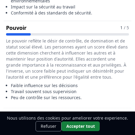
environnementales
Impact sur la sécurité au travail
Conformité à des standards de sécurité.
Pour Le Métier De Caissier / Caissière D
Pouvoir
1
/ 5
Le pouvoir reflète le désir de contrôle, de domination et de
statut social élevé. Les personnes ayant un score élevé dans
cette dimension cherchent à influencer les autres et à
maintenir leur position d'autorité. Elles accordent une
grande importance à la reconnaissance et aux privilèges. À
l'inverse, un score faible peut indiquer un désintérêt pour
l'autorité et une préférence pour l'égalité entre tous.
Faible influence sur les décisions
Travail souvent sous supervision
Peu de contrôle sur les ressources.
Quels sont les centres d'intérêt liés au
Nous utilisons des cookies pour ameliorer votre experience.
Ce métier t'intéresse ?
Découvre
métier de Caissier / Caissière de
Découvrir
Refuser
Accepter tout
comment le devenir.
l'emballage industriel ?