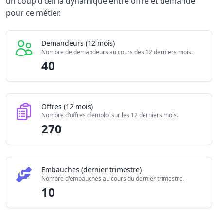
Demandeurs d'emploi (12 mois)
40
un coup d'œil la dynamique entre offre et demande
Offres publiées (12 mois)
pour ce métier.
270
Embauches constatées
10
Indice de tension globale
4.41/
Demandeurs (12 mois)
Nombre de demandeurs au cours des 12 derniers mois.
40
Offres (12 mois)
Nombre d'offres d'emploi sur les 12 derniers mois.
270
Embauches (dernier trimestre)
Nombre d'embauches au cours du dernier trimestre.
10