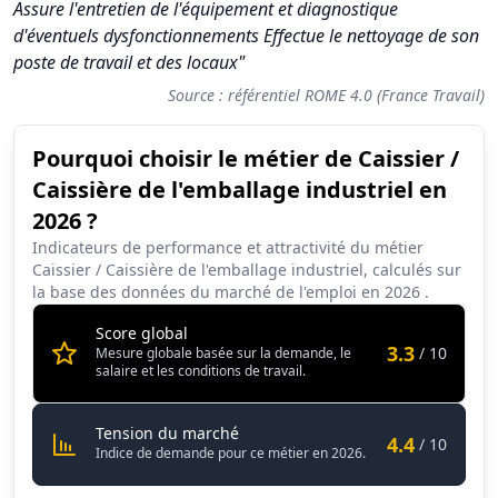
Assure l'entretien de l'équipement et diagnostique
d'éventuels dysfonctionnements Effectue le nettoyage de son
poste de travail et des locaux"
Source : référentiel ROME 4.0 (France Travail)
Pourquoi choisir le métier de Caissier /
Synthèse des scores du métier Caissier / Caissière de l'emball
Caissière de l'emballage industriel en
Indicateur
Score (sur 10)
2026 ?
Attractivité globale
3.3
Indicateurs de performance et attractivité du métier
Caissier / Caissière de l'emballage industriel, calculés sur
Tension du marché
4.4
la base des données du marché de l'emploi en
2026
.
Salaire
1.9
Score global
3.3
/ 10
Mesure globale basée sur la demande, le
Conditions de travail
5.2
salaire et les conditions de travail.
Caissier / Caissière de l'emballage 
Tension du marché
4.4
/ 10
Indice de demande pour ce métier en 2026.