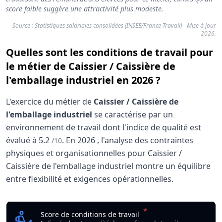
score faible suggère une attractivité plus modeste.
Source : Statistiques salariales consolidées (INSEE/France Travail) - Mise à jour
2026.
Quelles sont les conditions de travail pour
le métier de Caissier / Caissière de
l'emballage industriel en 2026 ?
L'exercice du métier de
Caissier / Caissière de
l'emballage industriel
se caractérise par un
environnement de travail dont l'indice de qualité est
évalué à
5.2
.
En
2026
, l'analyse des contraintes
/10
physiques et organisationnelles pour Caissier /
Caissière de l'emballage industriel montre un équilibre
entre flexibilité et exigences opérationnelles.
Analyse des conditions de travail : Caissier / Cais
Indicateur
*
Caissier / Caissière de
Score de conditions de travail