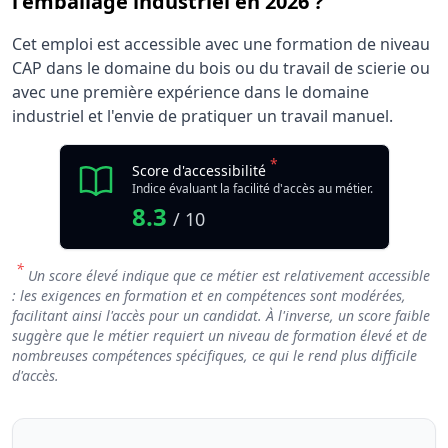
l'emballage industriel en 2026 ?
Cet emploi est accessible avec une formation de niveau
CAP dans le domaine du bois ou du travail de scierie ou
avec une première expérience dans le domaine
industriel et l'envie de pratiquer un travail manuel.
*
Score d'accessibilité
Indice évaluant la facilité d'accès au métier.
8.3
/ 10
*
Un score élevé indique que ce métier est relativement accessible
: les exigences en formation et en compétences sont modérées,
facilitant ainsi l'accès pour un candidat. À l'inverse, un score faible
suggère que le métier requiert un niveau de formation élevé et de
nombreuses compétences spécifiques, ce qui le rend plus difficile
d'accès.