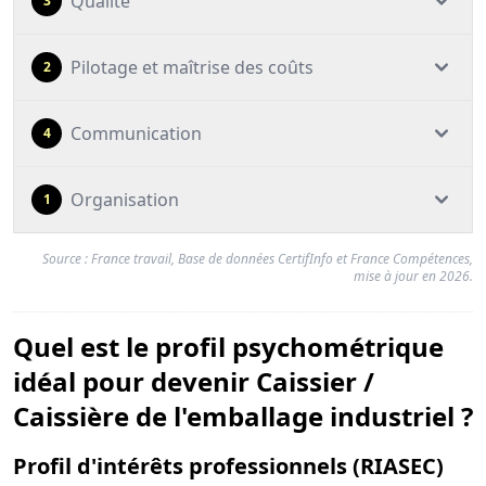
Qualité
3
Pilotage et maîtrise des coûts
2
Communication
4
Organisation
1
Source : France travail, Base de données CertifInfo et France Compétences,
mise à jour en 2026.
Quel est le profil psychométrique
idéal pour devenir Caissier /
Caissière de l'emballage industriel ?
pour
Profil d'intérêts professionnels (RIASEC)