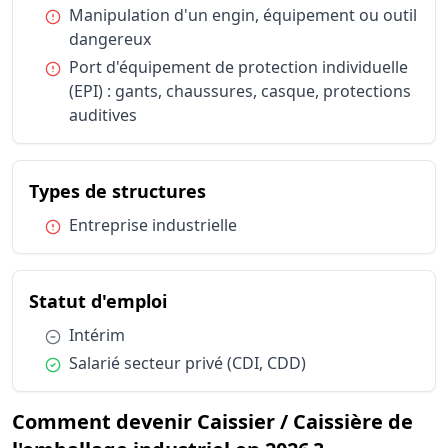
Statut d'emploi
Salarié sec
Condition :
Manipulation d'un engin, équipement ou outil
dangereux
Condition :
Port d'équipement de protection individuelle
(EPI) : gants, chaussures, casque, protections
auditives
du métier Caissier / Caissiè
Types de structures
Condition :
Entreprise industrielle
du métier Caissier / Caissière d
Statut d'emploi
Condition :
Intérim
Condition :
Salarié secteur privé (CDI, CDD)
Comment devenir Caissier / Caissière de