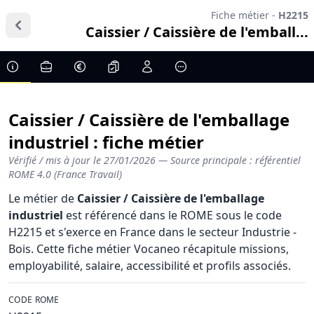
Fiche métier -
H2215
Caissier / Caissière de l'emball...
Caissier / Caissière de l'emballage
industriel : fiche métier
Vérifié / mis à jour le
27/01/2026
— Source principale : référentiel
ROME 4.0 (France Travail)
Le métier de
Caissier / Caissière de l'emballage
industriel
est référencé dans le ROME sous le code
H2215 et s'exerce en France dans le secteur Industrie -
Bois. Cette fiche métier Vocaneo récapitule missions,
employabilité, salaire, accessibilité et profils associés.
CODE ROME