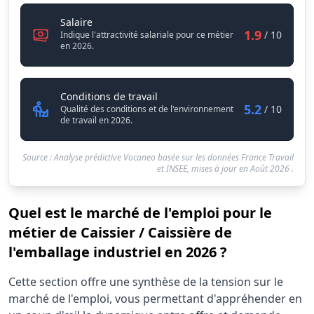
Caissier / Caissière de l'emballage industriel
Salaire
1.9
/ 10
Indique l'attractivité salariale pour ce métier
en 2026.
Caissier / Caissière de l'emballag
Conditions de travail
5.2
/ 10
Qualité des conditions et de l'environnement
de travail en 2026.
Source : Analyse prédictive Vocaneo basée sur les données France Travail
et INSEE, mises à jour en
Août 2026
.
Quel est le marché de l'emploi pour le
métier de Caissier / Caissière de
l'emballage industriel en 2026 ?
Statistiques recrutement Caissier / Caissière de l'emballa
Cette section offre une synthèse de la tension sur le
Indicateur
marché de l'emploi, vous permettant d'appréhender en