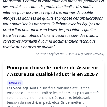
fabrication. Contrôle la conformité des matières premières et
des produits en cours de production Réalise des audits
internes pour assurer le respect des normes de qualité
Analyse les données de qualité et propose des améliorations
pour optimiser les processus Collabore avec les équipes de
production pour mettre en ½uvre les procédures qualité
Gère les réclamations clients et assure le suivi des actions
correctives Maintient à jour la documentation technique
relative aux normes de qualité"
Source : référentiel ROME 4.0 (France Travail)
Pourquoi choisir le métier de Assureur
Synthèse des scores du métier Assureur / Assureuse qualité i
/ Assureuse qualité industrie en 2026 ?
Indicateur
Score (sur 10)
Nouveau
Attractivité globale
6.0
Les
VocaTags
sont un système d'analyse exclusif de
Vocaneo qui met en lumière les métiers les plus attractifs
Tension du marché
6.3
selon plusieurs dimensions clés (salaire, télétravail,
tension du marché, impact, etc.). Ils permettent
Salaire
4.4