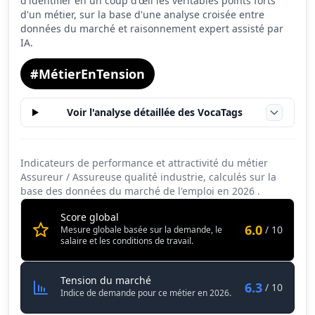
d'identifier en un coup d'œil les véritables points forts
d'un métier, sur la base d'une analyse croisée entre
Conditions de travail
6.7
données du marché et raisonnement expert assisté par
IA.
#MétierEnTension
Voir l'analyse détaillée des VocaTags
Indicateurs de performance et attractivité du métier
Assureur / Assureuse qualité industrie, calculés sur la
base des données du marché de l'emploi en
2026
.
Score global
6.0
/ 10
Mesure globale basée sur la demande, le
salaire et les conditions de travail.
Assureur / Assureuse qualité indus
Tension du marché
6.3
/ 10
Indice de demande pour ce métier en 2026.