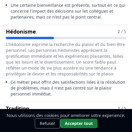
Une certaine bienveillance est présente, surtout en ce qui
concerne l'impact des décisions sur les collègues et
partenaires, mais ce n'est pas le point central.
Pour Le Métier De Assureur / Assure
Hédonisme
2
/ 5
L'hédonisme exprime la recherche du plaisir et du bien-être
personnel. Les personnes hédonistes apprécient la
gratification immédiate et les expériences plaisantes, telles
que les loisirs et le divertissement. Un score faible peut
refléter un mode de vie plus austère ou une tendance à
privilégier le devoir et les responsabilités sur le plaisir.
Ce métier peut offrir des satisfactions liées à la résolution
de problèmes, mais il n'est pas centré sur le plaisir
personnel immédiat.
Pour Le Métier De Assureur / Assureus
Tradition
2
/ 5
Nous utilisons des cookies pour ameliorer votre experience.
Ce métier t'intéresse ?
Découvre
La tradition exprime l'attachement aux coutumes, aux
Découvrir
Refuser
Accepter tout
comment le devenir.
croyances et aux pratiques culturelles ou religieuses