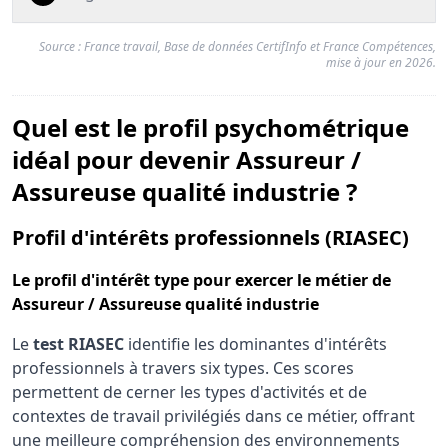
Source : France travail, Base de données CertifInfo et France Compétences,
mise à jour en 2026.
Quel est le profil psychométrique
idéal pour devenir Assureur /
Assureuse qualité industrie ?
pou
Profil d'intérêts professionnels (RIASEC)
Le
profil d'intérêt type
pour exercer le métier de
Assureur / Assureuse qualité industrie
Le
test RIASEC
identifie les dominantes d'intérêts
professionnels à travers six types. Ces scores
permettent de cerner les types d'activités et de
contextes de travail privilégiés dans ce métier, offrant
une meilleure compréhension des environnements