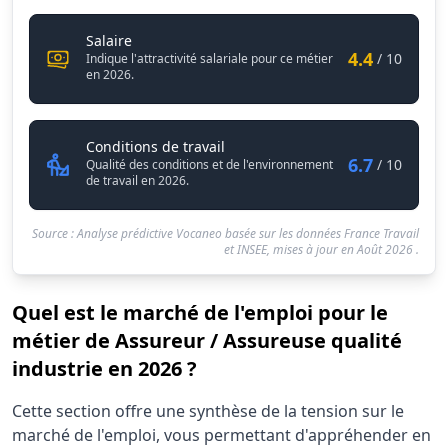
Assureur / Assureuse qualité industrie
Salaire
4.4
/ 10
Indique l'attractivité salariale pour ce métier
en 2026.
Assureur / Assureuse qualité ind
Conditions de travail
6.7
/ 10
Qualité des conditions et de l'environnement
de travail en 2026.
Source : Analyse prédictive Vocaneo basée sur les données France Travail
et INSEE, mises à jour en
Août 2026
.
Quel est le marché de l'emploi pour le
métier de Assureur / Assureuse qualité
industrie en 2026 ?
Statistiques recrutement Assureur / Assureuse qualité in
Cette section offre une synthèse de la tension sur le
Indicateur
Vale
marché de l'emploi, vous permettant d'appréhender en