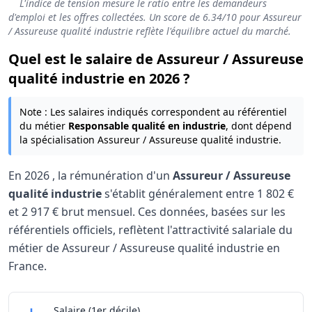
L'indice de tension mesure le ratio entre les demandeurs
d'emploi et les offres collectées. Un score de
6.34
/10 pour Assureur
/ Assureuse qualité industrie reflète l'équilibre actuel du marché.
Quel est le salaire de Assureur / Assureuse
qualité industrie en 2026 ?
Note : Les salaires indiqués correspondent au référentiel
du métier
Responsable qualité en industrie
, dont dépend
la spécialisation Assureur / Assureuse qualité industrie.
En
2026
, la rémunération d'un
Assureur / Assureuse
qualité industrie
s'établit généralement entre
1 802 €
et
2 917 €
brut mensuel. Ces données, basées sur les
référentiels officiels, reflètent l'attractivité salariale du
métier de Assureur / Assureuse qualité industrie en
France.
Grille salariale Assureur / Assureuse qualité industr
Assureur / Assureuse qualité industrie
Salaire
(1er décile)