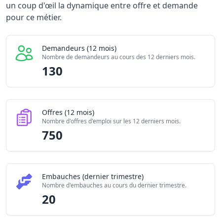
Demandeurs d'emploi (12 mois)
130
un coup d'œil la dynamique entre offre et demande
Offres publiées (12 mois)
pour ce métier.
750
Embauches constatées
20
Indice de tension globale
6.34/10
Demandeurs (12 mois)
Nombre de demandeurs au cours des 12 derniers mois.
130
Offres (12 mois)
Nombre d'offres d'emploi sur les 12 derniers mois.
750
Embauches (dernier trimestre)
Nombre d'embauches au cours du dernier trimestre.
20