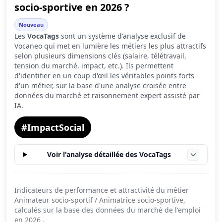
socio-sportive en 2026 ?
Attractivité globale
3.3
Nouveau
Les
VocaTags
sont un système d'analyse exclusif de
Tension du marché
2.9
Vocaneo qui met en lumière les métiers les plus attractifs
Salaire
3.1
selon plusieurs dimensions clés (salaire, télétravail,
tension du marché, impact, etc.). Ils permettent
Conditions de travail
5.6
d'identifier en un coup d'œil les véritables points forts
d'un métier, sur la base d'une analyse croisée entre
données du marché et raisonnement expert assisté par
IA.
#ImpactSocial
Voir l'analyse détaillée des VocaTags
Indicateurs de performance et attractivité du métier
Animateur socio-sportif / Animatrice socio-sportive,
calculés sur la base des données du marché de l'emploi
en
2026
.