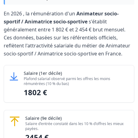
En
2026
, la rémunération d'un
Animateur socio-
sportif / Animatrice socio-sportive
s'établit
généralement entre
1 802 €
et
2 454 €
brut mensuel.
Ces données, basées sur les référentiels officiels,
reflètent l'attractivité salariale du métier de Animateur
socio-sportif / Animatrice socio-sportive en France.
Grille salariale Animateur socio-sportif / Animatrice socio
Animateur socio-sportif / Animatrice socio-sport
Salaire
(1er décile)
Niveau de salaire (Déciles)
Montant m
Plafond salarial observé parmi les offres les moins
Salaire minimum (10% les moins rémunérés)
1802 €
rémunérées (10 % du bas)
1802 €
Salaire maximum (10% les mieux rémunérés)
2454 €
Animateur socio-sportif / Animatrice socio-spor
Salaire
(9e décile)
Salaire d'entrée constaté dans les 10 % d'offres les mieux
payées.
2454 €