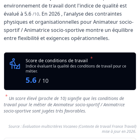
environnement de travail dont l'indice de qualité est
évalué à
5.6
.
En
2026
, l'analyse des contraintes
/10
physiques et organisationnelles pour Animateur socio-
sportif / Animatrice socio-sportive montre un équilibre
entre flexibilité et exigences opérationnelles.
Analyse des conditions de travail : Animateur soc
Indicateur
*
Animateur socio-sporti
Score de conditions de travail
Qualité globale de l'environnement Animateur socio-sporti
Indice évaluant la qualité des conditions de travail pour ce
métier.
5.6
/ 10
*
Un score élevé (proche de 10) signifie que les conditions de
travail pour le métier de Animateur socio-sportif / Animatrice
socio-sportive sont jugées très favorables.
Source : Évaluation multicritères Vocaneo (Contexte de travail France Travail)
mise à jour en 2026.