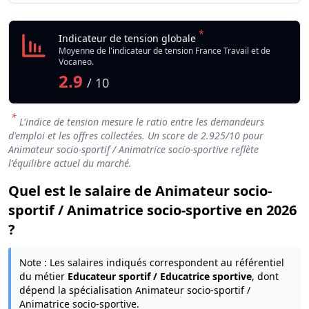
*
Indicateur de tension globale
Moyenne de l'indicateur de tension France Travail et de
Vocaneo.
2.9
/ 10
*
L'indice de tension mesure le ratio entre les demandeurs
d'emploi et les offres collectées. Un score de
2.925
/10 pour
Animateur socio-sportif / Animatrice socio-sportive reflète
l'équilibre actuel du marché.
Quel est le salaire de Animateur socio-
sportif / Animatrice socio-sportive en 2026
?
Note : Les salaires indiqués correspondent au référentiel
du métier
Educateur sportif / Educatrice sportive
, dont
dépend la spécialisation Animateur socio-sportif /
Animatrice socio-sportive.