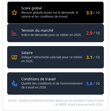
Score global
3.3
/ 10
Mesure globale basée sur la demande, le
salaire et les conditions de travail.
Animateur socio-sportif / Animatri
Tension du marché
2.9
/ 10
Indice de demande pour ce métier en 2026.
Animateur socio-sportif / Animatrice socio-spor
Salaire
3.1
/ 10
Indique l'attractivité salariale pour ce métier
en 2026.
Animateur socio-sportif / Animatr
Conditions de travail
5.6
/ 10
Qualité des conditions et de l'environnement
de travail en 2026.
Source : Analyse prédictive Vocaneo basée sur les données France Travail
et INSEE, mises à jour en
Août 2026
.