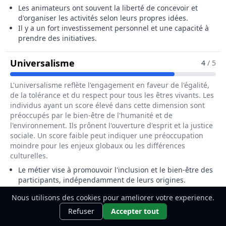
Les animateurs ont souvent la liberté de concevoir et
d'organiser les activités selon leurs propres idées.
Il y a un fort investissement personnel et une capacité à
prendre des initiatives.
Pour Le Métier De Animateur Socio
Universalisme
4
/ 5
L'universalisme reflète l'engagement en faveur de l'égalité,
de la tolérance et du respect pour tous les êtres vivants. Les
individus ayant un score élevé dans cette dimension sont
préoccupés par le bien-être de l'humanité et de
l'environnement. Ils prônent l'ouverture d'esprit et la justice
sociale. Un score faible peut indiquer une préoccupation
moindre pour les enjeux globaux ou les différences
culturelles.
Le métier vise à promouvoir l'inclusion et le bien-être des
participants, indépendamment de leurs origines.
Il favorise une approche d'égalité et de respect envers
Nous utilisons des cookies pour ameliorer votre experience.
toutes les individus.
Ce métier t'intéresse ?
Découvre
Découvrir
Refuser
Accepter tout
comment le devenir.
Pour Le Métier De Animateur Socio-S
Conformité
3
/ 5