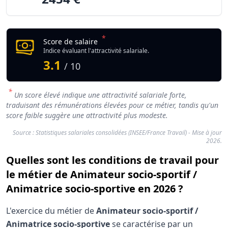
*
Score de salaire
Indice évaluant l'attractivité salariale.
3.1
/ 10
*
Un score élevé indique une attractivité salariale forte,
traduisant des rémunérations élevées pour ce métier, tandis qu'un
score faible suggère une attractivité plus modeste.
Source : Statistiques salariales consolidées (INSEE/France Travail) - Mise à jour
2026.
Quelles sont les conditions de travail pour
le métier de Animateur socio-sportif /
Animatrice socio-sportive en 2026 ?
L'exercice du métier de
Animateur socio-sportif /
Animatrice socio-sportive
se caractérise par un