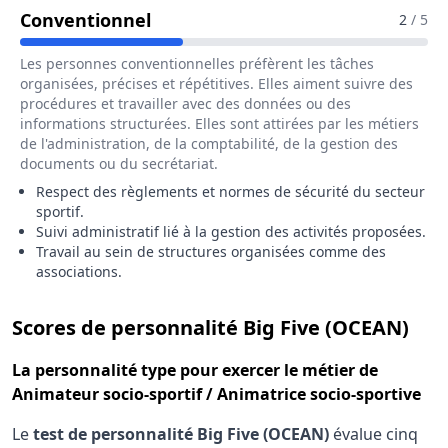
Pour Le Métier De Animateur Soci
Conventionnel
2
/ 5
Les personnes conventionnelles préfèrent les tâches
organisées, précises et répétitives. Elles aiment suivre des
procédures et travailler avec des données ou des
informations structurées. Elles sont attirées par les métiers
de l'administration, de la comptabilité, de la gestion des
documents ou du secrétariat.
Respect des règlements et normes de sécurité du secteur
sportif.
Suivi administratif lié à la gestion des activités proposées.
Travail au sein de structures organisées comme des
associations.
pour
Scores de personnalité Big Five (OCEAN)
La
personnalité type
pour exercer le métier de
Animateur socio-sportif / Animatrice socio-sportive
Le
test de personnalité Big Five (OCEAN)
évalue cinq