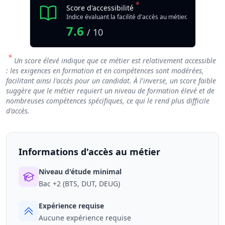
*
Score d'accessibilité
Indice évaluant la facilité d'accès au métier.
7.6
/ 10
*
Un score élevé indique que ce métier est relativement accessible
: les exigences en formation et en compétences sont modérées,
facilitant ainsi l'accès pour un candidat. À l'inverse, un score faible
suggère que le métier requiert un niveau de formation élevé et de
nombreuses compétences spécifiques, ce qui le rend plus difficile
d'accès.
Informations d'accès au métier
Niveau d'étude minimal
Bac +2 (BTS, DUT, DEUG)
Expérience requise
Aucune expérience requise