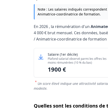
Note : Les salaires indiqués correspondent
Animatrice-coordinatrice de formation.
En
2026
, la rémunération d'un
Animateu
4 000 €
brut mensuel. Ces données, basées 
/ Animatrice-coordinatrice de formation 
Grille salariale Animateur-coordinateur 
Animateur-coordinateur / Ani
Salaire
(1er décile)
Niveau de salaire (Déciles
Plafond salarial observé parmi les offres les
Salaire minimum (10% les moins rémuné
moins rémunérées (10 % du bas)
1900 €
Salaire maximum (10% les mieux rémuné
*
Un score élevé indique une attractivité salaria
modeste.
Quelles sont les conditions de