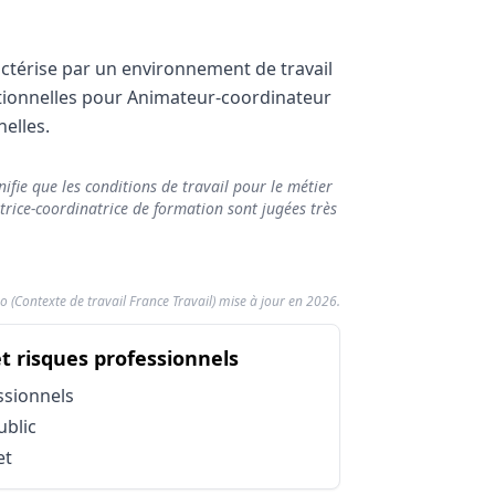
ctérise par un environnement de travail
ationnelles pour Animateur-coordinateur
nelles.
formation
n
ifie que les conditions de travail pour le métier
Note de confort
rice-coordinatrice de formation sont jugées très
n
7.29/10
o (Contexte de travail France Travail) mise à jour en 2026.
n (Données 2026)
natrice de formation
du métier Animateur-coor
et risques professionnels
r la pénibilité
ssionnels
ublic
et