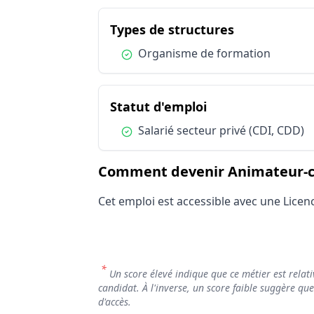
Types de structures
Publics spécifiques
du métier An
Types de structures
Statut d'emploi
Condition :
Organisme de formation
du métier Animat
Statut d'emploi
Condition :
Salarié secteur privé (CDI, CDD)
Comment devenir Animateur-coo
Cet emploi est accessible avec une Licen
*
Un score élevé indique que ce métier est relati
candidat. À l'inverse, un score faible suggère qu
d'accès.