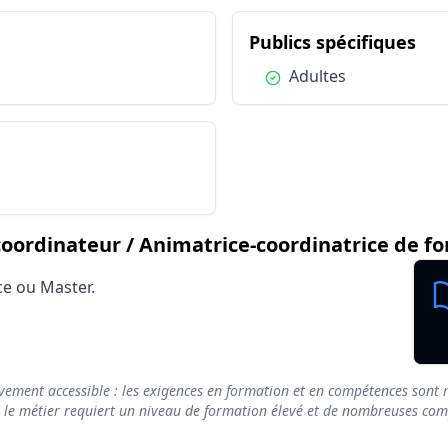
Organisme de formation
Avantage
Adultes
Avantage
imateur-coordinateur / Animatrice-coordinatrice
du 
Publics spécifiques
Salarié secteur privé (CDI, CDD)
Avantage
Condition :
Adultes
eur-coordinateur / Animatrice-coordinatrice de 
rdinateur / Animatrice-coordinatrice de fo
ce ou Master.
vement accessible : les exigences en formation et en compétences sont m
e le métier requiert un niveau de formation élevé et de nombreuses compé