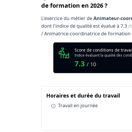
de formation en 2026 ?
L'exercice du métier de
Animateur-coord
dont l'indice de qualité est évalué à
7.3
/
/ Animatrice-coordinatrice de formation m
Analyse des conditions de trava
Score de conditions de trava
Indice évaluant la qualité des condi
Qualité globale de l'environnement Anim
7.3
/ 10
Résumé des conditions d'exercice : Anim
du m
Horaires et durée du travail
Catégorie
Horaires et durée du travail
Condition :
Travail en journée
Conditions de travail et risques professi
Conditions de travail et risques professi
Conditions de travail et risques professi