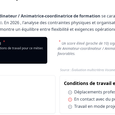
inateur / Animatrice-coordinatrice de formation
se cara
.
En
2026
, l'analyse des contraintes physiques et organis
10
ontre un équilibre entre flexibilité et exigences opération
il : Animateur-coordinateur / Animatrice-coordinatrice de 
*
*
Animateur-coordinateur / Animatrice-coordinatrice de formatio
Un score élevé (proche de 10) sign
il
Indicateur
tions de travail pour ce métier.
de Animateur-coordinateur / Animat
ateur-coordinateur / Animatrice-coordinatrice de formatio
favorables.
Source : Évaluation multicritères Vocane
ateur-coordinateur / Animatrice-coordinatrice de formatio
étier Animateur-coordinateur / Animatrice-coordi
Conditions de travail 
Facteur d'influence
Impact su
Travail en journée
Neutre
Condition :
Déplacements profe
onnels
Déplacements professionnels
Neutre
Condition :
En contact avec du p
onnels
En contact avec du public
Contrainte
Condition :
Travail en mode proj
onnels
Travail en mode projet
Neutre