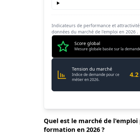
Indicateurs de performance et attractivit
données du marché de l'emploi en
2026
.
Score global
Mesure globale basée sur la demande, l
Animateur-co
Tension du marché
4.2
Indice de demande pour ce
métier en 2026.
Quel est le marché de l'emploi
formation en 2026 ?