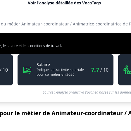
Voir l'analyse détaillée des VocaTags
é du métier Animateur-coordinateur / Animatrice-coordinatrice de f
e salaire et les conditions de travail.
ordinateur / Animatrice-coordinatrice de formation
Animateur-coordinateur / Animatrice-coo
Salaire
7.7
/ 10
/ 10
Indique l'attractivité salariale
pour ce métier en 2026.
Source : Analyse prédictive Vocaneo basée sur les donnée
 pour le métier de Animateur-coordinateur / 