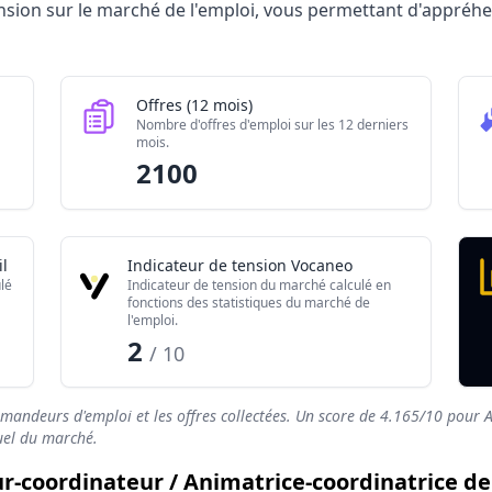
dinateur / Animatrice-coordinatrice de formation 2026
tension sur le marché de l'emploi, vous permettant d'appré
Valeur brute
580
2100
Offres (12 mois)
170
Nombre d'offres d'emploi sur les 12 derniers
mois.
4.165/10
2100
l
Indicateur de tension Vocaneo
lé
Indicateur de tension du marché calculé en
fonctions des statistiques du marché de
l'emploi.
2
/ 10
emandeurs d'emploi et les offres collectées. Un score de
4.165
/10 pour A
tuel du marché.
ur-coordinateur / Animatrice-coordinatrice de