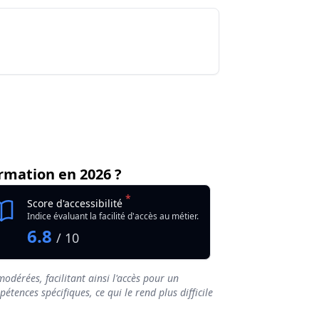
 de formation
métier Animateur-coordinateur / Animatrice-coord
formation
rmation en 2026 ?
*
Score d'accessibilité
Indice évaluant la facilité d'accès au métier.
6.8
/ 10
odérées, facilitant ainsi l'accès pour un
tences spécifiques, ce qui le rend plus difficile