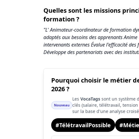
Quelles sont les missions prin
formation ?
"L' Animateur-coordinateur de formation dy
adaptés aux besoins des apprenants Anime de
intervenants externes Évalue l'efficacité de
Développe des partenariats avec des instituti
Pourquoi choisir le métier 
Synthèse des scores du métier Animateur-
2026 ?
Indicateur
Les
VocaTags
sont un système d'
Attractivité globale
clés (salaire, télétravail, tensi
Nouveau
sur la base d'une analyse crois
Tension du marché
#TélétravailPossible
#Métie
Salaire
Conditions de travail