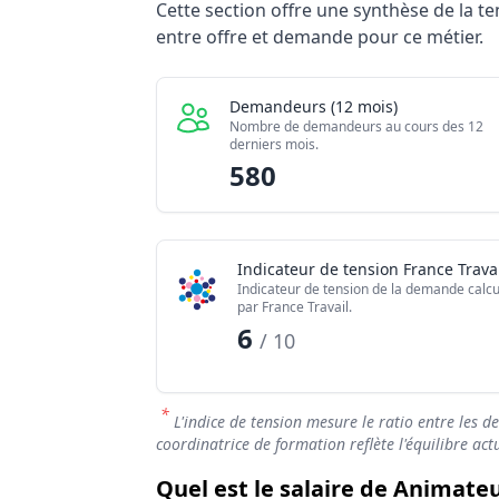
Statistiques recrutement Animateur-coor
Cette section offre une synthèse de la 
Indicateur
entre offre et demande pour ce métier.
Demandeurs d'emploi (12 mois)
Offres publiées (12 mois)
Demandeurs (12 mois)
Embauches constatées
Nombre de demandeurs au cours des 12
derniers mois.
Indice de tension globale
580
Indicateur de tension France Travai
Indicateur de tension de la demande calcu
par France Travail.
6
/ 10
*
L'indice de tension mesure le ratio entre les d
coordinatrice de formation reflète l'équilibre ac
Quel est le salaire de Animate