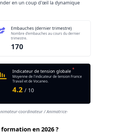
hender en un coup d'œil la dynamique
Embauches (dernier trimestre)
Nombre d'embauches au cours du dernier
trimestre.
170
*
Indicateur de tension globale
Moyenne de l'indicateur de tension France
Travail et de Vocaneo.
4.2
/ 10
nimateur-coordinateur / Animatrice-
 formation en 2026 ?