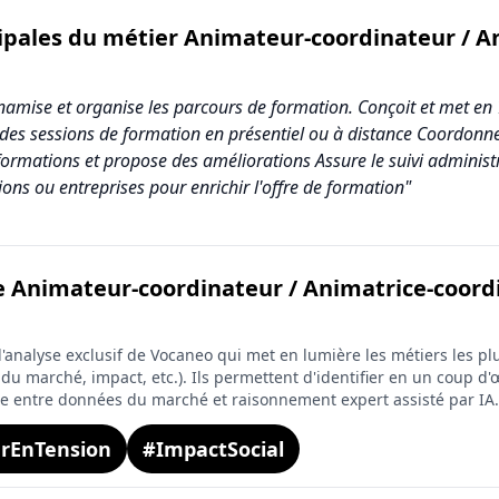
cipales du métier Animateur-coordinateur / A
namise et organise les parcours de formation. Conçoit et met 
s sessions de formation en présentiel ou à distance Coordonne l
s formations et propose des améliorations Assure le suivi adminis
ons ou entreprises pour enrichir l'offre de formation"
de Animateur-coordinateur / Animatrice-coord
coordinateur / Animatrice-coordinatrice de formation
Score (sur 10)
analyse exclusif de Vocaneo qui met en lumière les métiers les plu
6.7
on du marché, impact, etc.). Ils permettent d'identifier en un coup d'œ
ée entre données du marché et raisonnement expert assisté par IA.
4.2
rEnTension
#ImpactSocial
7.7
7.3