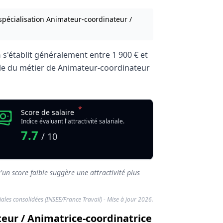
spécialisation Animateur-coordinateur /
n
s'établit généralement entre
1 900 €
et
riale du métier de Animateur-coordinateur
*
dinatrice de formation
Score de salaire
Indice évaluant l'attractivité salariale.
7.7
/ 10
'un score faible suggère une attractivité plus
riales consolidées (INSEE/France Travail) - Mise à jour 2026.
teur / Animatrice-coordinatrice