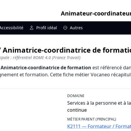
Animateur-coordinateur
Accessibilité
Profil idéal
Autres
Animatrice-coordinatrice de formatio
pale : référentiel ROME 4.0 (France Travail)
 Animatrice-coordinatrice de formation
est référencé dan
gnement et formation. Cette fiche métier Vocaneo récapitule
DOMAINE
Services à la personne et à la
continue
MÉTIER PARENT (PRINCIPAL)
K2111 — Formateur / Format