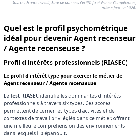
Source : France travail, Base de données CertifInfo et France Compétences,
mise à jour en 2026.
Quel est le profil psychométrique
idéal pour devenir Agent recenseur
/ Agente recenseuse ?
pou
Profil d'intérêts professionnels (RIASEC)
Le
profil d'intérêt type
pour exercer le métier de
Agent recenseur / Agente recenseuse
Le
test RIASEC
identifie les dominantes d'intérêts
professionnels à travers six types. Ces scores
permettent de cerner les types d'activités et de
contextes de travail privilégiés dans ce métier, offrant
une meilleure compréhension des environnements
dans lesquels il s'épanouit.