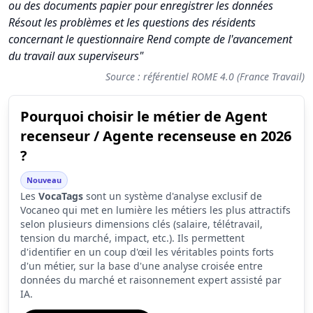
ou des documents papier pour enregistrer les données
Résout les problèmes et les questions des résidents
concernant le questionnaire Rend compte de l'avancement
du travail aux superviseurs"
Source : référentiel ROME 4.0 (France Travail)
Pourquoi choisir le métier de Agent
Synthèse des scores du métier Agent recenseur / Agente rec
recenseur / Agente recenseuse en 2026
Indicateur
Score (sur 10)
?
Attractivité globale
5.1
Nouveau
Les
VocaTags
Tension du marché
sont un système d'analyse exclusif de
6.8
Vocaneo qui met en lumière les métiers les plus attractifs
Salaire
2.0
selon plusieurs dimensions clés (salaire, télétravail,
tension du marché, impact, etc.). Ils permettent
Conditions de travail
6.9
d'identifier en un coup d'œil les véritables points forts
d'un métier, sur la base d'une analyse croisée entre
données du marché et raisonnement expert assisté par
IA.