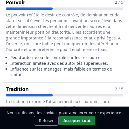
Pour Le Métier De Agent Recenseur / A
Pouvoir
2
/ 5
Le pouvoir reflète le désir de contrôle, de domination et de
statut social élevé. Les personnes ayant un score élevé dans
cette dimension cherchent à influencer les autres et à
maintenir leur position d'autorité. Elles accordent une
grande importance à la reconnaissance et aux privilèges. À
l'inverse, un score faible peut indiquer un désintérêt pour
l'autorité et une préférence pour l'égalité entre tous.
Peu d'autorité ou de contrôle sur les ressources.
Interaction limitée avec des autorités supérieures.
Influence sur les ménages, mais faible en termes de
statut.
Pour Le Métier De Agent Recenseur /
Tradition
2
/ 5
La tradition exprime l'attachement aux coutumes, aux
croyances et aux pratiques culturelles ou religieuses
Nous utilisons des cookies pour ameliorer votre experience.
transmises de génération en génération. Les personnes
Ce métier t'intéresse ?
Découvre
ayant un score élevé respectent les valeurs héritées du
Découvrir
Refuser
Accepter tout
comment le devenir.
passé et cherchent à préserver ces traditions. Un score