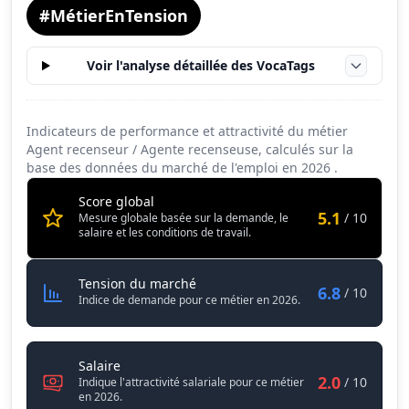
#MétierEnTension
Voir l'analyse détaillée des VocaTags
Indicateurs de performance et attractivité du métier
Agent recenseur / Agente recenseuse, calculés sur la
base des données du marché de l'emploi en
2026
.
Score global
5.1
/ 10
Mesure globale basée sur la demande, le
salaire et les conditions de travail.
Agent recenseur / Agente recense
Tension du marché
6.8
/ 10
Indice de demande pour ce métier en 2026.
Agent recenseur / Agente recenseuse
Salaire
2.0
/ 10
Indique l'attractivité salariale pour ce métier
en 2026.