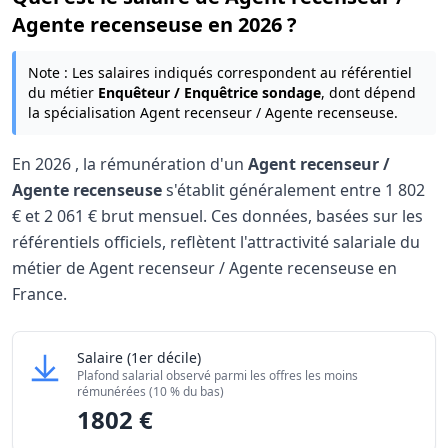
Agente recenseuse en 2026 ?
Note : Les salaires indiqués correspondent au référentiel
du métier
Enquêteur / Enquêtrice sondage
, dont dépend
la spécialisation Agent recenseur / Agente recenseuse.
En
2026
, la rémunération d'un
Agent recenseur /
Agente recenseuse
s'établit généralement entre
1 802
€
et
2 061 €
brut mensuel. Ces données, basées sur les
référentiels officiels, reflètent l'attractivité salariale du
métier de Agent recenseur / Agente recenseuse en
France.
Grille salariale Agent recenseur / Agente recenseus
Agent recenseur / Agente recenseuse
Salaire
(1er décile)
Niveau de salaire (Déciles)
Montant me
Plafond salarial observé parmi les offres les moins
Salaire minimum (10% les moins rémunérés)
1802 €
rémunérées (10 % du bas)
1802 €
Salaire maximum (10% les mieux rémunérés)
2061 €