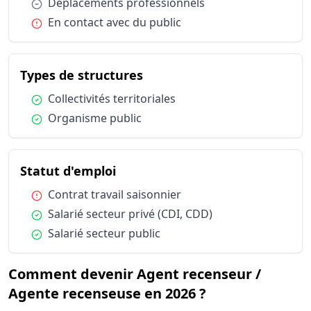
Condition :
Déplacements professionnels
Statut d'emploi
Salarié sec
Condition :
En contact avec du public
du métier Agent recenseur
Types de structures
Condition :
Collectivités territoriales
Condition :
Organisme public
du métier Agent recenseur / A
Statut d'emploi
Condition :
Contrat travail saisonnier
Condition :
Salarié secteur privé (CDI, CDD)
Condition :
Salarié secteur public
Comment devenir Agent recenseur /
Agente recenseuse en 2026 ?