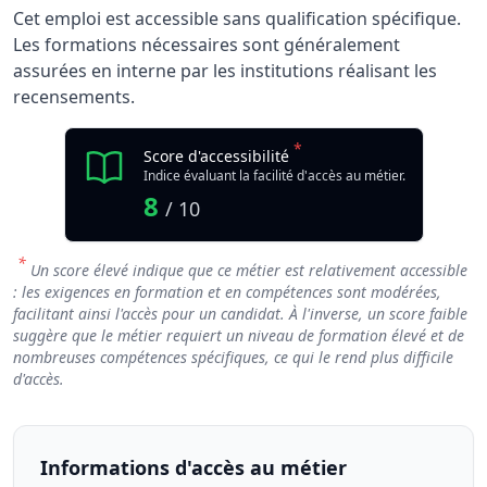
Cet emploi est accessible sans qualification spécifique.
Les formations nécessaires sont généralement
assurées en interne par les institutions réalisant les
recensements.
*
Score d'accessibilité
Indice évaluant la facilité d'accès au métier.
8
/ 10
*
Un score élevé indique que ce métier est relativement accessible
: les exigences en formation et en compétences sont modérées,
facilitant ainsi l'accès pour un candidat. À l'inverse, un score faible
suggère que le métier requiert un niveau de formation élevé et de
nombreuses compétences spécifiques, ce qui le rend plus difficile
d'accès.
Informations d'accès au métier