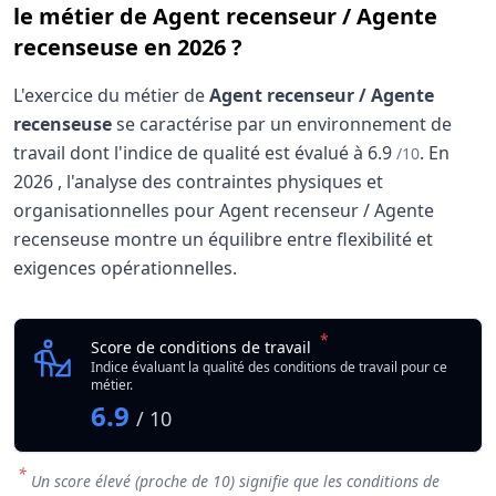
le métier de Agent recenseur / Agente
recenseuse en 2026 ?
L'exercice du métier de
Agent recenseur / Agente
recenseuse
se caractérise par un environnement de
travail dont l'indice de qualité est évalué à
6.9
.
En
/10
2026
, l'analyse des contraintes physiques et
organisationnelles pour Agent recenseur / Agente
recenseuse montre un équilibre entre flexibilité et
exigences opérationnelles.
Analyse des conditions de travail : Agent recen
Indicateur
*
Agent recenseur / Ag
Score de conditions de travail
Qualité globale de l'environnement Agent recenseur / A
Indice évaluant la qualité des conditions de travail pour ce
métier.
6.9
/ 10
*
Un score élevé (proche de 10) signifie que les conditions de