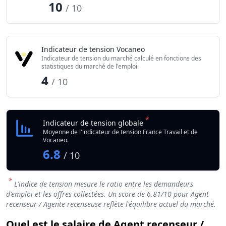
10
/ 10
Indicateur de tension Vocaneo
Indicateur de tension du marché calculé en fonctions des
statistiques du marché de l'emploi.
4
/ 10
*
Indicateur de tension globale
Moyenne de l'indicateur de tension France Travail et de
Vocaneo.
6.8
/ 10
*
L'indice de tension mesure le ratio entre les demandeurs
d'emploi et les offres collectées. Un score de
6.81
/10 pour Agent
recenseur / Agente recenseuse reflète l'équilibre actuel du marché.
Quel est le salaire de Agent recenseur /