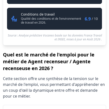
Agent recenseur / Agente recen
Conditions de travail
6.9
/ 10
Qualité des conditions et de l'environnement
de travail en 2026.
Source : Analyse prédictive Vocaneo basée sur les données France Travail
et INSEE, mises à jour en
Août 2026
.
Quel est le marché de l'emploi pour le
métier de Agent recenseur / Agente
recenseuse en 2026 ?
Statistiques recrutement Agent recenseur / Agente rece
Cette section offre une synthèse de la tension sur le
Indicateur
Valeu
marché de l'emploi, vous permettant d'appréhender en
Demandeurs d'emploi (12 mois)
70
un coup d'œil la dynamique entre offre et demande
Offres publiées (12 mois)
pour ce métier.
1150
Embauches constatées
20
Indice de tension globale
6.81/10