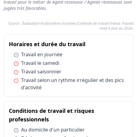
travail pour le métier de Agent recenseur / Agente recenseuse sont
jugées très favorables.
Source : Évaluation multicritères Vocaneo (Contexte de travail France Travail)
mise à jour en 2026.
Résumé des conditions d'exercice : Ag
du métier Agent r
Horaires et durée du travail
Catégorie
Horaires et durée du travail
Travail en
Condition :
Travail en journée
Horaires et durée du travail
Travail le 
Condition :
Travail le samedi
Horaires et durée du travail
Travail sai
Condition :
Travail saisonnier
Horaires et durée du travail
Travail sel
Condition :
Travail selon un rythme irrégulier et des pics
Conditions de travail et risques professionnels
Au domicile
d'activité
Conditions de travail et risques professionnels
Déplaceme
Conditions de travail et risques professionnels
En contact
Types de structures
Collectivité
Conditions de travail et risques
Types de structures
Organisme
du métier Agent recenseur / A
professionnels
Statut d'emploi
Contrat tra
Condition :
Au domicile d'un particulier
Statut d'emploi
Salarié sec