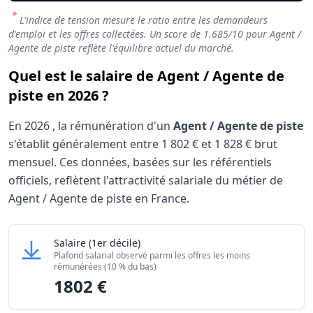
*
L'indice de tension mesure le ratio entre les demandeurs
d'emploi et les offres collectées. Un score de
1.685
/10 pour Agent /
Agente de piste reflète l'équilibre actuel du marché.
Quel est le salaire de Agent / Agente de
piste en 2026 ?
En
2026
, la rémunération d'un
Agent / Agente de piste
s'établit généralement entre
1 802 €
et
1 828 €
brut
mensuel. Ces données, basées sur les référentiels
officiels, reflètent l'attractivité salariale du métier de
Agent / Agente de piste en France.
Grille salariale Agent / Agente de piste 2026
Agent / Agente de piste
Salaire
(1er décile)
Niveau de salaire (Déciles)
Montant me
Plafond salarial observé parmi les offres les moins
Salaire minimum (10% les moins rémunérés)
1802 €
rémunérées (10 % du bas)
1802 €
Salaire maximum (10% les mieux rémunérés)
1828 €