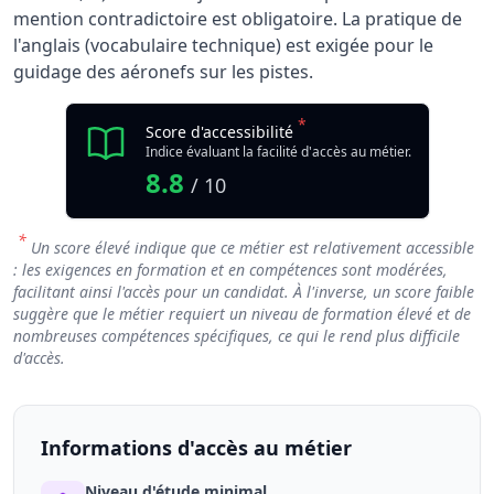
mention contradictoire est obligatoire. La pratique de
l'anglais (vocabulaire technique) est exigée pour le
guidage des aéronefs sur les pistes.
*
Score d'accessibilité
Indice évaluant la facilité d'accès au métier.
8.8
/ 10
*
Un score élevé indique que ce métier est relativement accessible
: les exigences en formation et en compétences sont modérées,
facilitant ainsi l'accès pour un candidat. À l'inverse, un score faible
suggère que le métier requiert un niveau de formation élevé et de
nombreuses compétences spécifiques, ce qui le rend plus difficile
d'accès.
Informations d'accès au métier
Niveau d'étude minimal