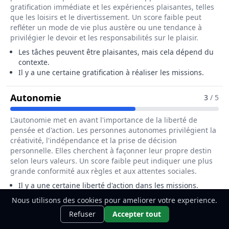
gratification immédiate et les expériences plaisantes, telles
que les loisirs et le divertissement. Un score faible peut
refléter un mode de vie plus austère ou une tendance à
privilégier le devoir et les responsabilités sur le plaisir.
Les tâches peuvent être plaisantes, mais cela dépend du
contexte.
Il y a une certaine gratification à réaliser les missions.
Pour Le Métier De Agent / Agente De
Autonomie
3
/ 5
L'autonomie met en avant l'importance de la liberté de
pensée et d'action. Les personnes autonomes privilégient la
créativité, l'indépendance et la prise de décision
personnelle. Elles cherchent à façonner leur propre destin
selon leurs valeurs. Un score faible peut indiquer une plus
grande conformité aux règles et aux attentes sociales.
Il y a une certaine liberté d'action dans les missions.
Cependant, des normes et procédures peuvent
Nous utilisons des cookies pour ameliorer votre experience.
Ce métier t'intéresse ?
restreindre l'autonomie.
Découvre
Découvrir
Refuser
Accepter tout
comment le devenir.