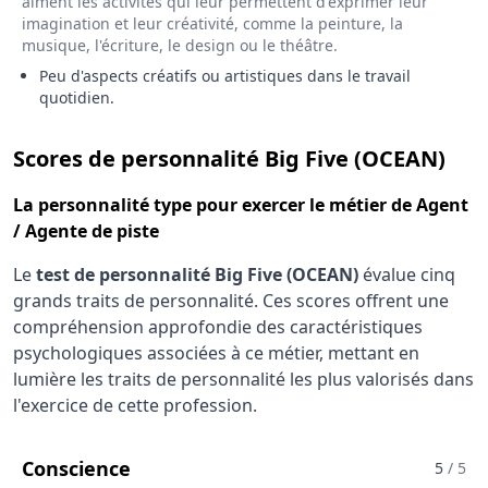
aiment les activités qui leur permettent d'exprimer leur
imagination et leur créativité, comme la peinture, la
musique, l'écriture, le design ou le théâtre.
Peu d'aspects créatifs ou artistiques dans le travail
quotidien.
pou
Scores de personnalité Big Five (OCEAN)
La
personnalité type
pour exercer le métier de Agent
/ Agente de piste
Le
test de personnalité Big Five (OCEAN)
évalue cinq
grands traits de personnalité. Ces scores offrent une
compréhension approfondie des caractéristiques
psychologiques associées à ce métier, mettant en
lumière les traits de personnalité les plus valorisés dans
l'exercice de cette profession.
Pour Le Métier De Agent / Agente De
Conscience
5
/ 5