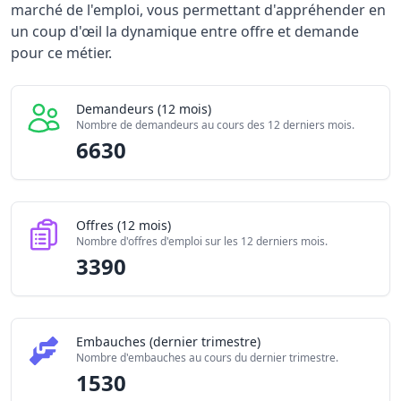
Indicateur
Valeur brute
marché de l'emploi, vous permettant d'appréhender en
Demandeurs d'emploi (12 mois)
6630
un coup d'œil la dynamique entre offre et demande
Offres publiées (12 mois)
pour ce métier.
3390
Embauches constatées
1530
Indice de tension globale
1.685/10
Demandeurs (12 mois)
Nombre de demandeurs au cours des 12 derniers mois.
6630
Offres (12 mois)
Nombre d'offres d'emploi sur les 12 derniers mois.
3390
Embauches (dernier trimestre)
Nombre d'embauches au cours du dernier trimestre.
1530