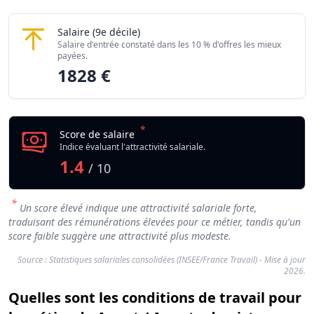
Agent / Agente de piste
Salaire
(9e décile)
Salaire d'entrée constaté dans les 10 % d'offres les mieux
payées.
1828 €
*
Score de salaire
Indice évaluant l'attractivité salariale.
1.4
/ 10
*
Un score élevé indique une attractivité salariale forte,
traduisant des rémunérations élevées pour ce métier, tandis qu'un
score faible suggère une attractivité plus modeste.
Source : Statistiques salariales consolidées (INSEE/France Travail) - Mise à jour
2026.
Quelles sont les conditions de travail pour