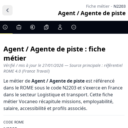
Fiche métier -
N2203
Agent / Agente de piste
Agent / Agente de piste : fiche
métier
Vérifié / mis à jour le
27/01/2026
— Source principale : référentiel
ROME 4.0 (France Travail)
Le métier de
Agent / Agente de piste
est référencé
dans le ROME sous le code N2203 et s'exerce en France
dans le secteur Logistique et transport. Cette fiche
métier Vocaneo récapitule missions, employabilité,
salaire, accessibilité et profils associés.
CODE ROME