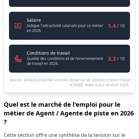
Agent / Agente de piste
Salaire
1.4
/ 10
Indique l'attractivité salariale pour ce métier
en 2026.
Agent / Agente de piste
Conditions de travail
3.3
/ 10
Qualité des conditions et de l'environnement
de travail en 2026.
Source : Analyse prédictive Vocaneo basée sur les données France Travail
et INSEE, mises à jour en
Août 2026
.
Quel est le marché de l'emploi pour le
métier de Agent / Agente de piste en 2026
?
Statistiques recrutement Agent / Agente de piste 2026
Cette section offre une synthèse de la tension sur le