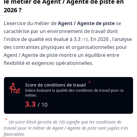
le métier de Agent / Agente de piste en
2026 ?
L'exercice du métier de
Agent / Agente de piste
se
caractérise par un environnement de travail dont
l'indice de qualité est évalué à
3.3
.
En
2026
, l'analyse
/10
des contraintes physiques et organisationnelles pour
Agent / Agente de piste montre un équilibre entre
flexibilité et exigences opérationnelles.
Analyse des conditions de travail : Agent / Agent
Indicateur
*
Agent / Agente de pis
Score de conditions de travail
Qualité globale de l'environnement Agent / Agente de pis
Indice évaluant la qualité des conditions de travail pour ce
métier.
3.3
/ 10
*
Un score élevé (proche de 10) signifie que les conditions de
travail pour le métier de Agent / Agente de piste sont jugées très
favorables.