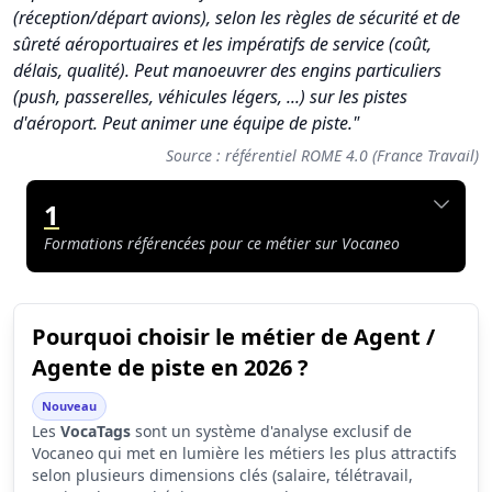
(réception/départ avions), selon les règles de sécurité et de
sûreté aéroportuaires et les impératifs de service (coût,
délais, qualité). Peut manoeuvrer des engins particuliers
(push, passerelles, véhicules légers, ...) sur les pistes
d'aéroport. Peut animer une équipe de piste."
Source : référentiel ROME 4.0 (France Travail)
1
Formations référencées pour ce métier sur Vocaneo
Pourquoi choisir le métier de Agent /
Synthèse des scores du métier Agent / Agente de piste
Agente de piste en 2026 ?
Indicateur
Score (sur 10)
Nouveau
Attractivité globale
1.2
Les
VocaTags
sont un système d'analyse exclusif de
Vocaneo qui met en lumière les métiers les plus attractifs
Tension du marché
1.7
selon plusieurs dimensions clés (salaire, télétravail,