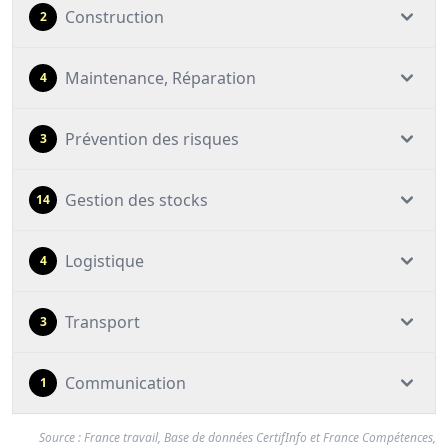
Construction
2
Maintenance, Réparation
4
Prévention des risques
3
Gestion des stocks
14
Logistique
4
Transport
3
Communication
1
Source : France travail, Base de données CertifInfo et France Compétences,