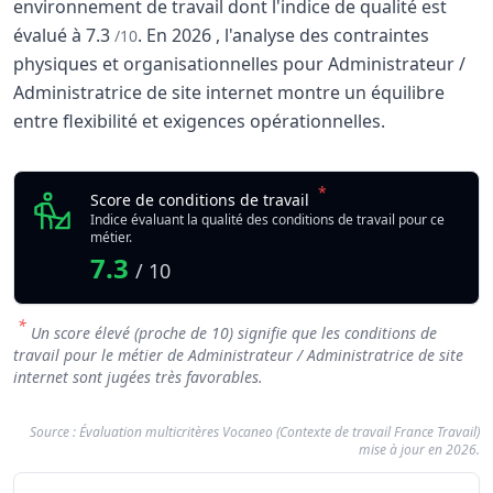
environnement de travail dont l'indice de qualité est
évalué à
7.3
.
En
2026
, l'analyse des contraintes
/10
physiques et organisationnelles pour Administrateur /
Administratrice de site internet montre un équilibre
entre flexibilité et exigences opérationnelles.
Analyse des conditions de travail : Administrateu
Indicateur
*
Administrateur / Admin
Score de conditions de travail
Qualité globale de l'environnement Administrateur / Admin
Indice évaluant la qualité des conditions de travail pour ce
métier.
7.3
/ 10
*
Un score élevé (proche de 10) signifie que les conditions de
travail pour le métier de Administrateur / Administratrice de site
internet sont jugées très favorables.
Source : Évaluation multicritères Vocaneo (Contexte de travail France Travail)
mise à jour en 2026.
Résumé des conditions d'exercice : Administr