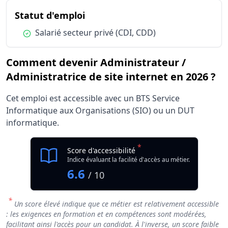
du métier Administrateur / Admi
Statut d'emploi
Condition :
Salarié secteur privé (CDI, CDD)
Comment devenir Administrateur /
Administratrice de site internet en 2026 ?
Cet emploi est accessible avec un BTS Service
Informatique aux Organisations (SIO) ou un DUT
informatique.
*
Score d'accessibilité
Indice évaluant la facilité d'accès au métier.
6.6
/ 10
*
Un score élevé indique que ce métier est relativement accessible
: les exigences en formation et en compétences sont modérées,
facilitant ainsi l'accès pour un candidat. À l'inverse, un score faible