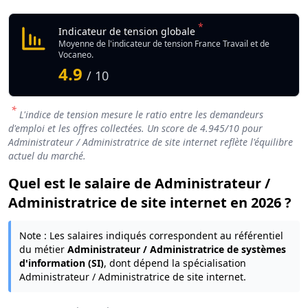
*
Indicateur de tension globale
Moyenne de l'indicateur de tension France Travail et de
Vocaneo.
4.9
/ 10
*
L'indice de tension mesure le ratio entre les demandeurs
d'emploi et les offres collectées. Un score de
4.945
/10 pour
Administrateur / Administratrice de site internet reflète l'équilibre
actuel du marché.
Quel est le salaire de Administrateur /
Administratrice de site internet en 2026 ?
Note : Les salaires indiqués correspondent au référentiel
du métier
Administrateur / Administratrice de systèmes
d'information (SI)
, dont dépend la spécialisation
Administrateur / Administratrice de site internet.