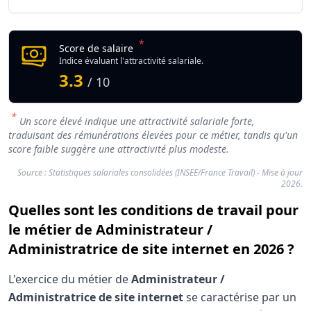
*
Score de salaire
Indice évaluant l'attractivité salariale.
3.3
/ 10
*
Un score élevé indique une attractivité salariale forte,
traduisant des rémunérations élevées pour ce métier, tandis qu'un
score faible suggère une attractivité plus modeste.
Source : Statistiques salariales consolidées (INSEE/France Travail) - Mise à jour
2026.
Quelles sont les conditions de travail pour
le métier de Administrateur /
Administratrice de site internet en 2026 ?
L'exercice du métier de
Administrateur /
Administratrice de site internet
se caractérise par un