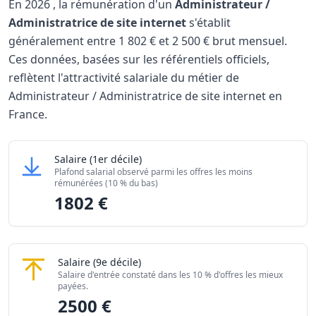
En
2026
, la rémunération d'un
Administrateur /
Administratrice de site internet
s'établit
généralement entre
1 802 €
et
2 500 €
brut mensuel.
Ces données, basées sur les référentiels officiels,
reflètent l'attractivité salariale du métier de
Administrateur / Administratrice de site internet en
France.
Grille salariale Administrateur / Administratrice de site i
Administrateur / Administratrice de site interne
Salaire
(1er décile)
Niveau de salaire (Déciles)
Montant me
Plafond salarial observé parmi les offres les moins
Salaire minimum (10% les moins rémunérés)
1802 €
rémunérées (10 % du bas)
1802 €
Salaire maximum (10% les mieux rémunérés)
2500 €
Administrateur / Administratrice de site intern
Salaire
(9e décile)
Salaire d'entrée constaté dans les 10 % d'offres les mieux
payées.
2500 €