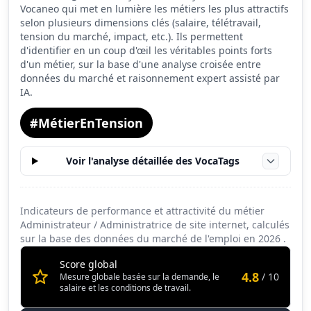
Vocaneo qui met en lumière les métiers les plus attractifs
Salaire
3.3
selon plusieurs dimensions clés (salaire, télétravail,
tension du marché, impact, etc.). Ils permettent
Conditions de travail
7.3
d'identifier en un coup d'œil les véritables points forts
d'un métier, sur la base d'une analyse croisée entre
données du marché et raisonnement expert assisté par
IA.
#MétierEnTension
Voir l'analyse détaillée des VocaTags
Indicateurs de performance et attractivité du métier
Administrateur / Administratrice de site internet, calculés
sur la base des données du marché de l'emploi en
2026
.
Score global
4.8
/ 10
Mesure globale basée sur la demande, le
salaire et les conditions de travail.