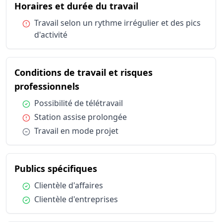
du métier Administ
Horaires et durée du travail
Catégorie
Horaires et durée du travail
Travail sel
Condition :
Travail selon un rythme irrégulier et des pics
Conditions de travail et risques professionnels
Possibilité
d'activité
Conditions de travail et risques professionnels
Station as
Conditions de travail et risques professionnels
Travail en
Conditions de travail et risques
Publics spécifiques
Clientèle d
du métier Administrateur / Admi
Publics spécifiques
professionnels
Clientèle d
Statut d'emploi
Salarié sec
Condition :
Possibilité de télétravail
Condition :
Station assise prolongée
Condition :
Travail en mode projet
du métier Administrateur / 
Publics spécifiques
Condition :
Clientèle d'affaires
Condition :
Clientèle d'entreprises