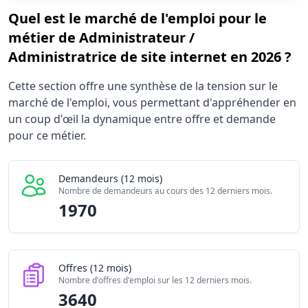
Quel est le marché de l'emploi pour le
métier de Administrateur /
Administratrice de site internet en 2026 ?
Statistiques recrutement Administrateur / Administratrice
Cette section offre une synthèse de la tension sur le
Indicateur
marché de l'emploi, vous permettant d'appréhender en
Demandeurs d'emploi (12 mois)
1
un coup d'œil la dynamique entre offre et demande
Offres publiées (12 mois)
pour ce métier.
3
Embauches constatées
4
Indice de tension globale
4
Demandeurs (12 mois)
Nombre de demandeurs au cours des 12 derniers mois.
1970
Offres (12 mois)
Nombre d'offres d'emploi sur les 12 derniers mois.
3640