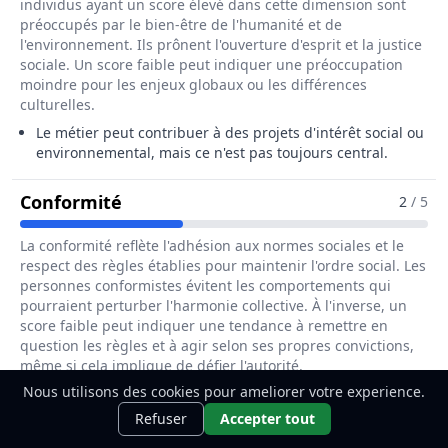
individus ayant un score élevé dans cette dimension sont
préoccupés par le bien-être de l'humanité et de
l'environnement. Ils prônent l'ouverture d'esprit et la justice
sociale. Un score faible peut indiquer une préoccupation
moindre pour les enjeux globaux ou les différences
culturelles.
Le métier peut contribuer à des projets d'intérêt social ou
environnemental, mais ce n'est pas toujours central.
Pour Le Métier De Administrateur / 
Conformité
2
/ 5
La conformité reflète l'adhésion aux normes sociales et le
respect des règles établies pour maintenir l'ordre social. Les
personnes conformistes évitent les comportements qui
pourraient perturber l'harmonie collective. À l'inverse, un
score faible peut indiquer une tendance à remettre en
question les règles et à agir selon ses propres convictions,
même si cela implique de défier l'autorité.
Nous utilisons des cookies pour ameliorer votre experience.
Il y a un besoin de respecter certaines normes
Ce métier t'intéresse ?
Découvre
techniques, mais la créativité laisse peu de place à la
Découvrir
Refuser
Accepter tout
comment le devenir.
conformité strict.