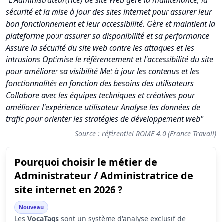
"L'Administrateur(rice) de site Web gère la maintenance, la
sécurité et la mise à jour des sites internet pour assurer leur
bon fonctionnement et leur accessibilité. Gère et maintient la
plateforme pour assurer sa disponibilité et sa performance
Assure la sécurité du site web contre les attaques et les
intrusions Optimise le référencement et l'accessibilité du site
pour améliorer sa visibilité Met à jour les contenus et les
fonctionnalités en fonction des besoins des utilisateurs
Collabore avec les équipes techniques et créatives pour
améliorer l'expérience utilisateur Analyse les données de
trafic pour orienter les stratégies de développement web"
Source : référentiel ROME 4.0 (France Travail)
Pourquoi choisir le métier de
Synthèse des scores du métier Administrateur / Administratric
Administrateur / Administratrice de
Indicateur
Score (sur 10)
site internet en 2026 ?
Attractivité globale
4.8
Nouveau
Les
VocaTags
sont un système d'analyse exclusif de
Tension du marché
4.9