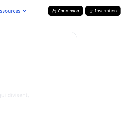
ssources
Connexion
Inscription
chir sur
qui divisent,