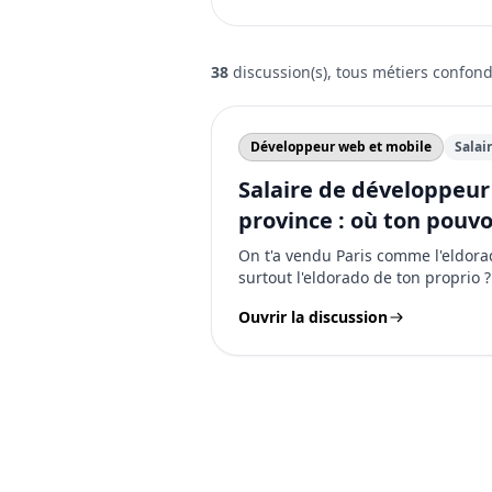
38
discussion(s), tous métiers confon
Développeur web et mobile
Salai
Salaire de développeur
province : où ton pouvoi
plus élevé ?
On t'a vendu Paris comme l'eldorado
surtout l'eldorado de ton proprio ?
Ouvrir la discussion