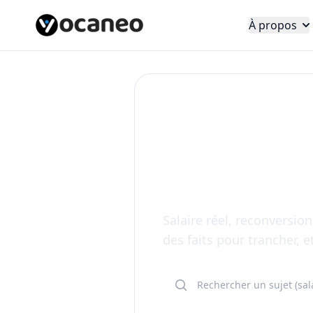
À propos
Débats métiers
Les discu
les métie
Salaire réel, reconversion,
des faits pour trancher, e