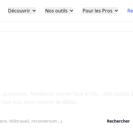
Découvrir
Nos outils
Pour les Pros
Re
ssions qui font réflé
rs
 quotidien, freelance, avenir face à l'IA... Des sujets 
t ton avis pour nourrir le débat.
Rechercher