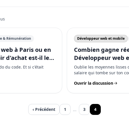
dus
re & Rémunération
Développeur web et mobile
 web à Paris ou en
Combien gagne ré
r d'achat est-il le
Développeur web et
 du code. Et si c'était
Oublie les moyennes lisses 
salaire qui tombe sur ton co
piquent.
Ouvrir la discussion
…
‹ Précédent
1
3
4