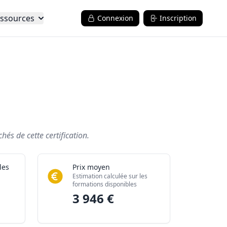
ssources
Connexion
Inscription
és de cette certification.
les
Prix moyen
Estimation calculée sur les
formations disponibles
3 946 €