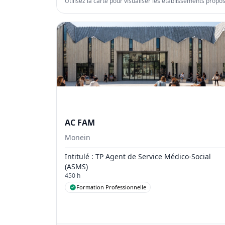
Utilisez la carte pour visualiser les établissements propo
AC FAM
Monein
Intitulé
: TP Agent de Service Médico-Social
(ASMS)
450 h
Formation Professionnelle