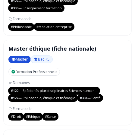
#127
— Philosophie, éthique et théologie
#333
— Enseignement formation
Formacode
#Philosophie
#Mediation entreprise
Master éthique (fiche nationale)
Master
Bac +5
Formation Professionnelle
Domaines
#120
— Spécialités pluridisciplinaires Sciences humain...
#127
— Philosophie, éthique et théologie
#331
— Santé
Formacode
#Droit
#Ethique
#Sante