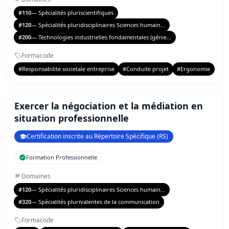
#110
— Spécialités pluriscientifiques
#120
— Spécialités pluridisciplinaires Sciences humain...
#200
— Technologies industrielles fondamentales (génie...
Formacode
#Responsabilite societale entreprise
#Conduite projet
#Ergonomie
Exercer la négociation et la médiation en
situation professionnelle
Certification inscrite au Répertoire Spécifique (RS)
Formation Professionnelle
Domaines
#120
— Spécialités pluridisciplinaires Sciences humain...
#320
— Spécialités plurivalentes de la communication
Formacode