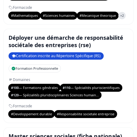
Formacode
#Mathematiques
#Sciences humaines
#Mecanique theorique
+2
Déployer une démarche de responsabilité
sociétale des entreprises (rse)
Certification inscrite au Répertoire Spécifique (RS)
Formation Professionnelle
Domaines
#100
— Formations générales
#110
— Spécialités pluriscientifiques
#120
— Spécialités pluridisciplinaires Sciences humain...
Formacode
#Developpement durable
#Responsabilite societale entreprise
Master sciences sociales (fiche nationale)