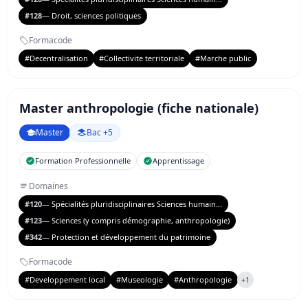
#128
— Droit, sciences politiques
Formacode
#Decentralisation
#Collectivite territoriale
#Marche public
Master anthropologie (fiche nationale)
Master
Bac +5
Formation Professionnelle
Apprentissage
Domaines
#120
— Spécialités pluridisciplinaires Sciences humain...
#123
— Sciences (y compris démographie, anthropologie)
#342
— Protection et développement du patrimoine
Formacode
#Developpement local
#Museologie
#Anthropologie
+1