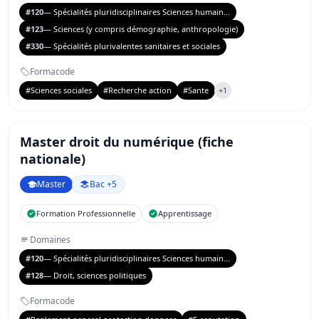
#120
— Spécialités pluridisciplinaires Sciences humain...
#123
— Sciences (y compris démographie, anthropologie)
#330
— Spécialités plurivalentes sanitaires et sociales
Formacode
#Sciences sociales
#Recherche action
#Sante
+1
Master droit du numérique (fiche
nationale)
Master
Bac +5
Formation Professionnelle
Apprentissage
Domaines
#120
— Spécialités pluridisciplinaires Sciences humain...
#128
— Droit, sciences politiques
Formacode