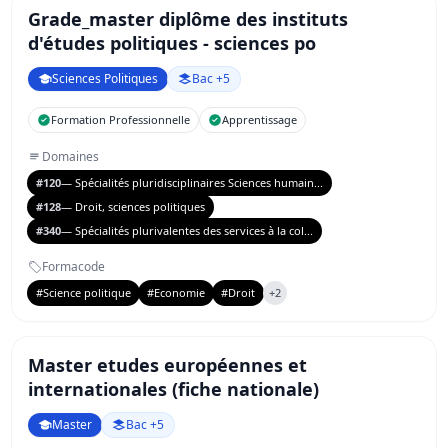
Grade_master diplôme des instituts
d'études politiques - sciences po
Sciences Politiques
Bac +5
Formation Professionnelle
Apprentissage
Domaines
#120
— Spécialités pluridisciplinaires Sciences humain...
#128
— Droit, sciences politiques
#340
— Spécialités plurivalentes des services à la col...
Formacode
#Science politique
#Economie
#Droit
+2
Master etudes européennes et
internationales (fiche nationale)
Master
Bac +5