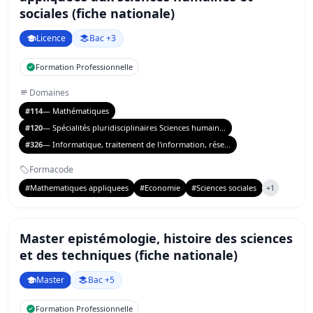
sociales (fiche nationale)
Licence
Bac +3
Formation Professionnelle
Domaines
#114
— Mathématiques
#120
— Spécialités pluridisciplinaires Sciences humain...
#326
— Informatique, traitement de l'information, rése...
Formacode
#Mathematiques appliquees
#Economie
#Sciences sociales
+1
Master epistémologie, histoire des sciences
et des techniques (fiche nationale)
Master
Bac +5
Formation Professionnelle