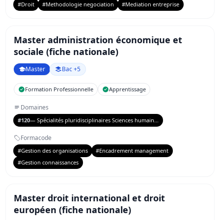
#Droit
#Methodologie negociation
#Mediation entreprise
Master administration économique et
sociale (fiche nationale)
Master
Bac +5
Formation Professionnelle
Apprentissage
Domaines
#120
— Spécialités pluridisciplinaires Sciences humain...
Formacode
#Gestion des organisations
#Encadrement management
#Gestion connaissances
Master droit international et droit
européen (fiche nationale)