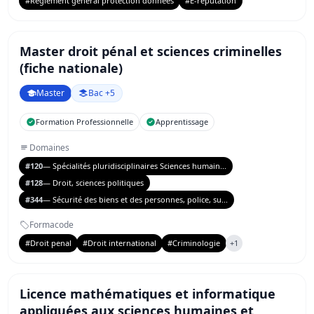
#Reglement general protection donnees
#E-reputation
Master droit pénal et sciences criminelles
(fiche nationale)
Master
Bac +5
Formation Professionnelle
Apprentissage
Domaines
#120
— Spécialités pluridisciplinaires Sciences humain...
#128
— Droit, sciences politiques
#344
— Sécurité des biens et des personnes, police, su...
Formacode
#Droit penal
#Droit international
#Criminologie
+1
Licence mathématiques et informatique
appliquées aux sciences humaines et