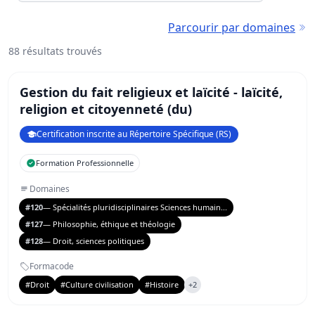
Parcourir par domaines
88 résultats trouvés
Gestion du fait religieux et laïcité - laïcité,
religion et citoyenneté (du)
Certification inscrite au Répertoire Spécifique (RS)
Formation Professionnelle
Domaines
#120
— Spécialités pluridisciplinaires Sciences humain...
#127
— Philosophie, éthique et théologie
#128
— Droit, sciences politiques
Formacode
#Droit
#Culture civilisation
#Histoire
+2