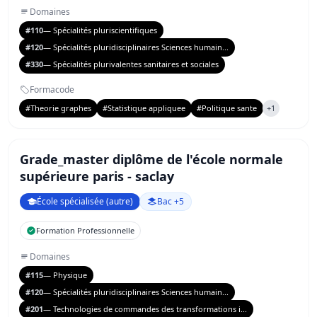
Domaines
#110
— Spécialités pluriscientifiques
#120
— Spécialités pluridisciplinaires Sciences humain...
#330
— Spécialités plurivalentes sanitaires et sociales
Formacode
#Theorie graphes
#Statistique appliquee
#Politique sante
+1
Grade_master diplôme de l'école normale
supérieure paris - saclay
École spécialisée (autre)
Bac +5
Formation Professionnelle
Domaines
#115
— Physique
#120
— Spécialités pluridisciplinaires Sciences humain...
#201
— Technologies de commandes des transformations i...