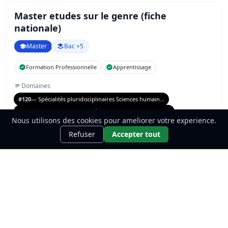
Master etudes sur le genre (fiche
nationale)
Master
Bac +5
Formation Professionnelle
Apprentissage
Domaines
#120
— Spécialités pluridisciplinaires Sciences humain...
#123
— Sciences (y compris démographie, anthropologie)
Nous utilisons des cookies pour ameliorer votre experience.
#330
— Spécialités plurivalentes sanitaires et sociales
Refuser
Accepter tout
Formacode
#Science politique
#Philosophie
#Litterature
+2
Master energie solaire (fiche nationale)
Master
Bac +5