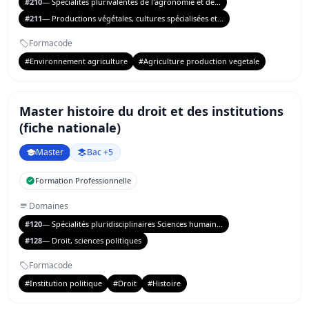
#210
— Spécialités plurivalentes de l'agronomie et de...
#211
— Productions végétales, cultures spécialisées et...
Formacode
#Environnement agriculture
#Agriculture production vegetale
Master histoire du droit et des institutions
(fiche nationale)
Master
Bac +5
Formation Professionnelle
Domaines
#120
— Spécialités pluridisciplinaires Sciences humain...
#128
— Droit, sciences politiques
Formacode
#Institution politique
#Droit
#Histoire