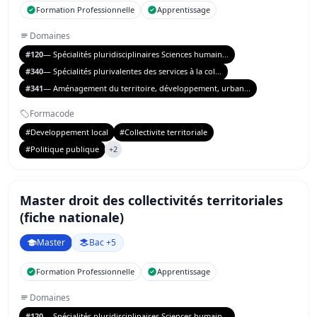
Formation Professionnelle
Apprentissage
Domaines
#120
— Spécialités pluridisciplinaires Sciences humain...
#340
— Spécialités plurivalentes des services à la col...
#341
— Aménagement du territoire, développement, urban...
Formacode
#Developpement local
#Collectivite territoriale
#Politique publique
+2
Master droit des collectivités territoriales
(fiche nationale)
Master
Bac +5
Formation Professionnelle
Apprentissage
Domaines
#120
— Spécialités pluridisciplinaires Sciences humain...