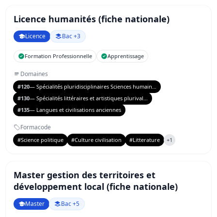
Licence humanités (fiche nationale)
Licence
Bac +3
Formation Professionnelle
Apprentissage
Domaines
#120
— Spécialités pluridisciplinaires Sciences humain...
#130
— Spécialités littéraires et artistiques plurival...
#135
— Langues et civilisations anciennes
Formacode
#Science politique
#Culture civilisation
#Litterature
+1
Master gestion des territoires et
développement local (fiche nationale)
Master
Bac +5