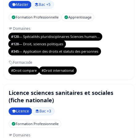
Master
Bac +5
Formation Professionnelle
Apprentissage
Domaines
#120
— Spécialités pluridisciplinaires Sciences humain...
#128
— Droit, sciences politiques
#345
— Application des droits et statuts des personnes
Formacode
#Droit compare
#Droit international
Licence sciences sanitaires et sociales
(fiche nationale)
Licence
Bac +3
Formation Professionnelle
Domaines