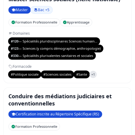
Master
Bac +5
Formation Professionnelle
Apprentissage
Domaines
#120
— Spécialités pluridisciplinaires Sciences humain...
#123
— Sciences (y compris démographie, anthropologie)
#330
— Spécialités plurivalentes sanitaires et sociales
Formacode
#Politique sociale
#Sciences sociales
#Sante
+1
Conduire des médiations judiciaires et
conventionnelles
Certification inscrite au Répertoire Spécifique (RS)
Formation Professionnelle