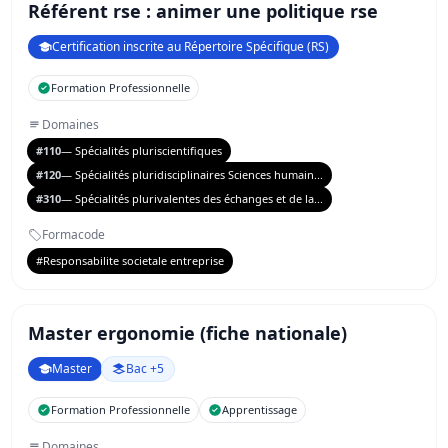
Référent rse : animer une politique rse
Certification inscrite au Répertoire Spécifique (RS)
Formation Professionnelle
Domaines
#110
— Spécialités pluriscientifiques
#120
— Spécialités pluridisciplinaires Sciences humain...
#310
— Spécialités plurivalentes des échanges et de la...
Formacode
#Responsabilite societale entreprise
Master ergonomie (fiche nationale)
Master
Bac +5
Formation Professionnelle
Apprentissage
Domaines