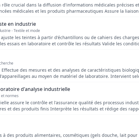
rôle crucial dans la diffusion d'informations médicales précises et 
ancées médicales et les produits pharmaceutiques Assure la liaison
n efficace Organise et anime des réunions d'information et des f
de la santé pour adapter les stratégies d'information Respecte le
ste en industrie
strie - Textile et mode
t ajuste les teintes à partir d'échantillons ou de cahiers des charg
s essais en laboratoire et contrôle les résultats Valide les conditi
e avec les équipes de recherche et production pour garantir la repr
ormes en vigueur
echerche
. Effectue des mesures et des analyses de caractéristiques biolog
'appareillages au moyen de matériel de laboratoire. Intervient se
.
oratoire d'analyse industrielle
s et normes
ielle assure le contrôle et l'assurance qualité des processus indus
es et des produits finis Interprète les résultats et rédige des rapp
sation des procédures d'analyse pour améliorer la fiabilité des résu
r bon fonctionnement Collabore avec les équipes de production pou
 et développement pour innover et améliorer les processus industri
 des produits alimentaires, cosmétiques (gels douche, lait pour le