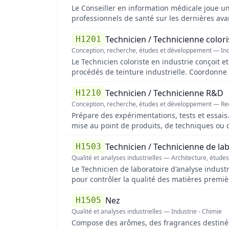
Le Conseiller en information médicale joue un 
professionnels de santé sur les dernières av
corps médical pour garantir une communicatio
Surveille et analyse les tendances du marché 
Technicien / Technicienne colori
H1201
diffusion d'informations médicales
Conception, recherche, études et développement — Indu
Le Technicien coloriste en industrie conçoit e
procédés de teinture industrielle. Coordonne le
esthétique et technique des couleurs Collabor
les contraintes de qualité, de délais et les n
Technicien / Technicienne R&D
H1210
Conception, recherche, études et développement — R
Prépare des expérimentations, tests et essais
mise au point de produits, de techniques ou d
développement. Peut coordonner une équipe
Technicien / Technicienne de lab
H1503
Qualité et analyses industrielles — Architecture, étude
Le Technicien de laboratoire d'analyse industr
pour contrôler la qualité des matières premièr
normes Participe à l'élaboration et à l'optimi
équipements de laboratoire pour garantir leu
Nez
H1505
qualité Contribue à des projets de recherche
Qualité et analyses industrielles — Industrie - Chimie
Compose des arômes, des fragrances destinés à