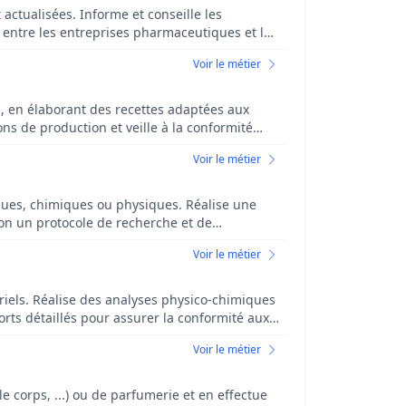
actualisées. Informe et conseille les
 entre les entreprises pharmaceutiques et le
ormations pour les professionnels de santé
Voir le métier
s réglementations en vigueur concernant la
es, en élaborant des recettes adaptées aux
ons de production et veille à la conformité
oductibilité des teintes, tout en respectant
Voir le métier
iques, chimiques ou physiques. Réalise une
lon un protocole de recherche et de
Voir le métier
triels. Réalise des analyses physico-chimiques
orts détaillés pour assurer la conformité aux
ltats Assure la maintenance et le calibrage des
Voir le métier
r identifier et résoudre les problèmes de
els
 corps, ...) ou de parfumerie et en effectue