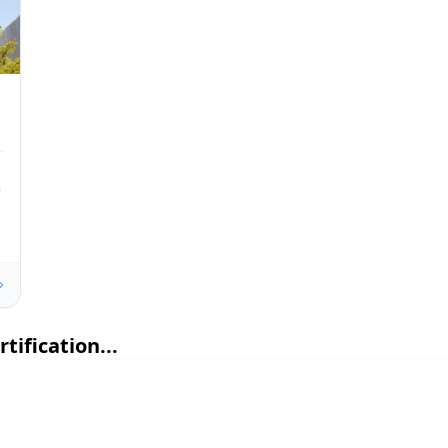
é
tification...