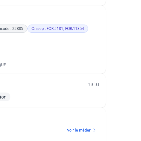
code : 22885
Onisep : FOR.5181, FOR.11354
QUE
1 alias
tion
Voir le métier