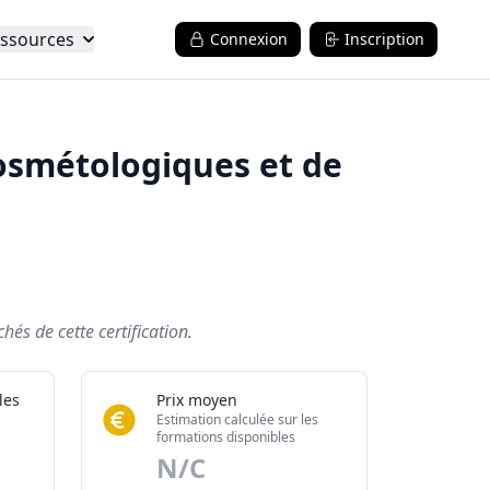
ssources
Connexion
Inscription
osmétologiques et de
és de cette certification.
les
Prix moyen
Estimation calculée sur les
formations disponibles
N/C