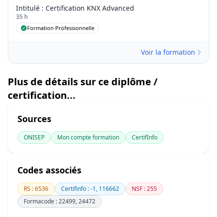
Intitulé
: Certification KNX Advanced
35 h
Formation Professionnelle
Voir la formation
Plus de détails sur ce diplôme /
certification...
Sources
ONISEP
Mon compte formation
CertifInfo
Codes associés
RS : 6536
Certifinfo : -1, 116662
NSF : 255
Formacode : 22499, 24472