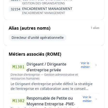
GESTION DES ORGANISATIONS
ENCADREMENT MANAGEMENT
32154
ENCADREMENT MANAGEMENT
Alias (autres noms)
1 alias
Directeur d'unité opérationnelle
Métiers associés (ROME)
Voir le
Dirigeant / Dirigeante
M1301
métier
d'entreprise privée
Direction d'entreprise — Gestion administrative et
ressources humaines
Le Dirigeant d'entreprise privée définit la stratégie
de l'entreprise en collaboration avec le conseil
d'administration et en assure la mise en ½uvre en
Voir le
Responsable de Petite ou
définissant l'organisation et les objectifs à atteindre.
M1302
métier
Supervise la gestion financière et les investissements
Moyenne Entreprise -PME-
de l'entreprise Assure la représentation de