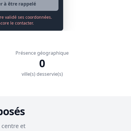
 à être rappelé
re validé ses coordonnées.
ore le contacter.
Présence géographique
0
ville(s) desservie(s)
posés
 centre et