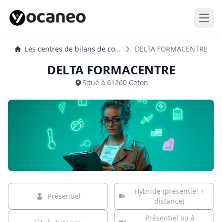
Open
Les centres de bilans de co...
DELTA FORMACENTRE
DELTA FORMACENTRE
Situé à 61260 Ceton
Hybride (présentiel +
Présentiel
distance)
Présentiel ou à