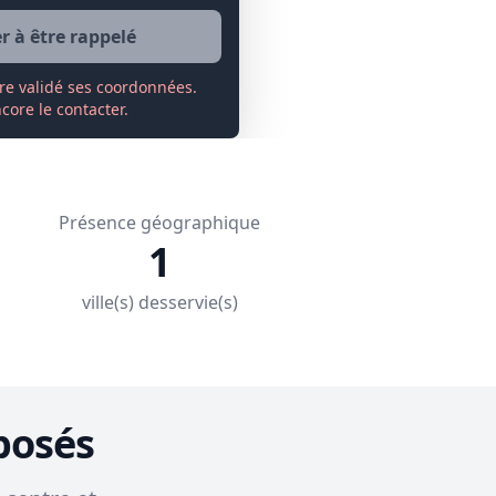
 à être rappelé
re validé ses coordonnées.
ore le contacter.
Présence géographique
1
ville(s) desservie(s)
posés