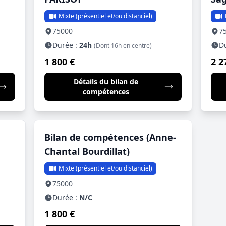
Mixte (présentiel et/ou distanciel)
75000
7
Durée :
24h
D
(Dont 16h en centre)
1 800 €
2 2
Détails du bilan de
compétences
Bilan de compétences (Anne-
Chantal Bourdillat)
Mixte (présentiel et/ou distanciel)
75000
Durée :
N/C
1 800 €