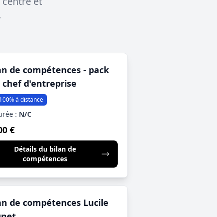
 centre et
.
an de compétences - pack
 chef d'entreprise
100% à distance
urée :
N/C
00 €
Détails du bilan de
compétences
an de compétences Lucile
gnet