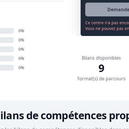
Demander
Ce centre n'a pas enco
Vous ne pouvez pas enc
0%
0%
0%
Bilans disponibles
0%
9
0%
format(s) de parcours
bilans de compétences pro