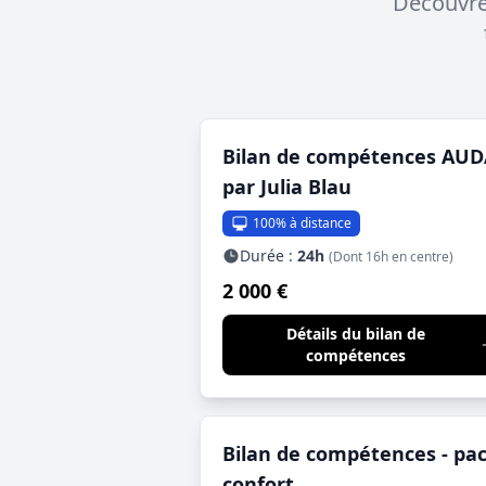
Découvrez
Bilan de compétences AUD
par Julia Blau
100% à distance
Durée :
24h
(Dont 16h en centre)
2 000 €
Détails du bilan de
compétences
Bilan de compétences - pa
confort