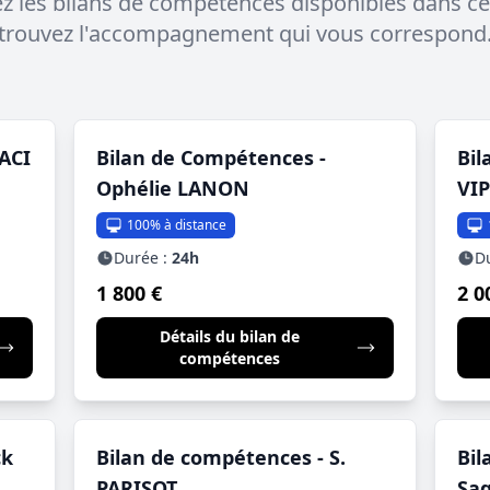
 les bilans de compétences disponibles dans ce
trouvez l'accompagnement qui vous correspond
ACI
Bilan de Compétences -
Bil
Ophélie LANON
VIP
100% à distance
Durée :
24h
D
1 800 €
2 0
Détails du bilan de
compétences
ck
Bilan de compétences - S.
Bil
PARISOT
Sa