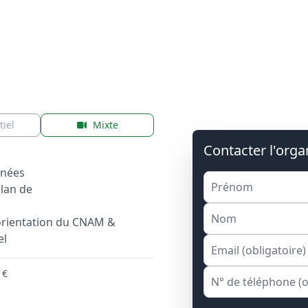
tiel
Mixte
Contacter l'org
gnées
ilan de
orientation du CNAM &
el
 €