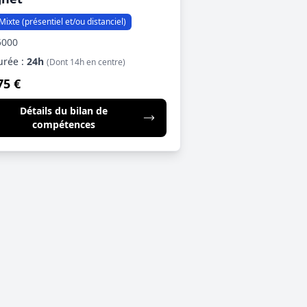
Mixte (présentiel et/ou distanciel)
5000
urée :
24h
(Dont 14h en centre)
75 €
Détails du bilan de
compétences