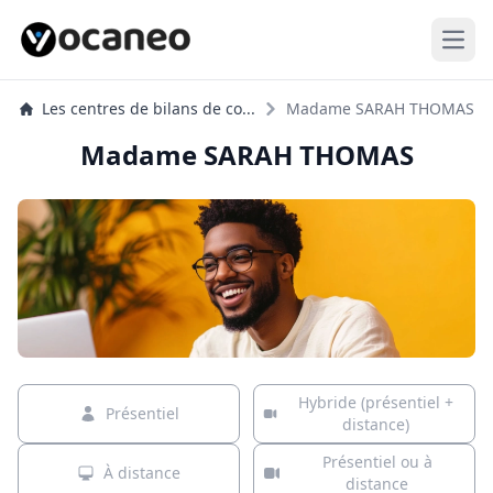
Open
Les centres de bilans de co...
Madame SARAH THOMAS
Madame SARAH THOMAS
Hybride (présentiel +
Présentiel
distance)
Présentiel ou à
À distance
distance