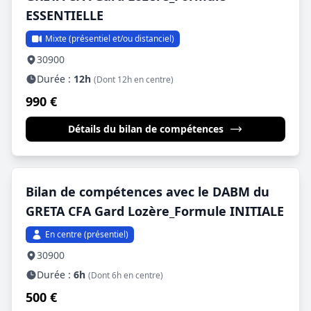
ESSENTIELLE
Mixte (présentiel et/ou distanciel)
30900
Durée :
12h
(Dont 12h en centre)
990 €
Détails du bilan de compétences
Bilan de compétences avec le DABM du
GRETA CFA Gard Lozère_Formule INITIALE
En centre (présentiel)
30900
Durée :
6h
(Dont 6h en centre)
500 €