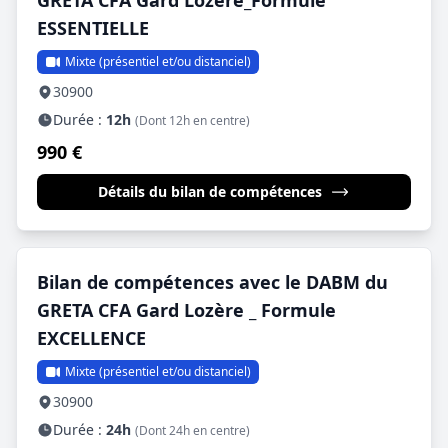
GRETA CFA Gard Lozère_Formule
ESSENTIELLE
Mixte (présentiel et/ou distanciel)
30900
Durée :
12h
(Dont 12h en centre)
990 €
Détails du bilan de compétences
Bilan de compétences avec le DABM du
GRETA CFA Gard Lozère _ Formule
EXCELLENCE
Mixte (présentiel et/ou distanciel)
30900
Durée :
24h
(Dont 24h en centre)