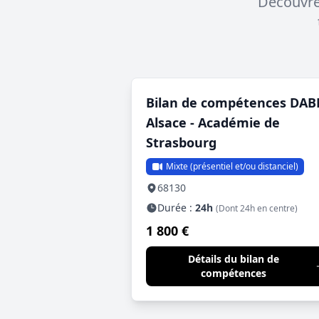
Découvrez
Bilan de compétences DA
Alsace - Académie de
Strasbourg
Mixte (présentiel et/ou distanciel)
68130
Durée :
24h
(Dont 24h en centre)
1 800 €
Détails du bilan de
compétences