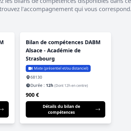
 les bilans de compétences disponibles dans ce
trouvez l'accompagnement qui vous correspond
BM
Bilan de compétences DABM
Alsace - Académie de
Strasbourg
Mixte (présentiel et/ou distanciel)
68130
Durée :
12h
(Dont 12h en centre)
900 €
Détails du bilan de
compétences