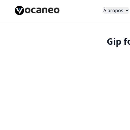
À propos
Gip f