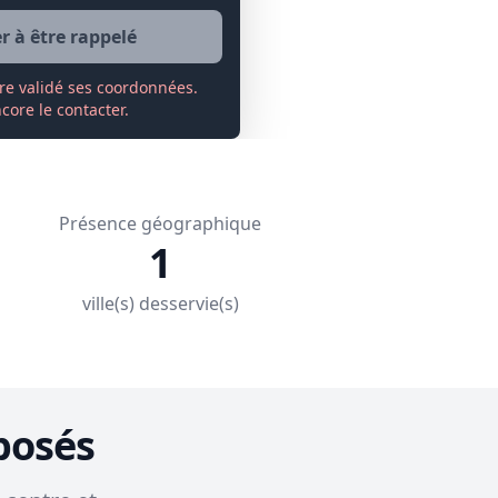
 à être rappelé
re validé ses coordonnées.
ore le contacter.
Présence géographique
1
ville(s) desservie(s)
posés