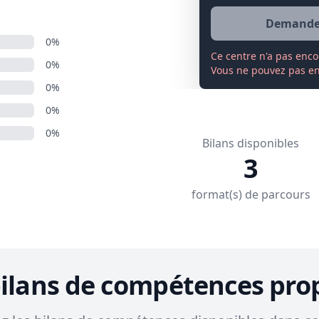
Demander
0%
Ce centre n'a pas enco
0%
Vous ne pouvez pas enc
0%
0%
0%
Bilans disponibles
3
format(s) de parcours
bilans de compétences pro