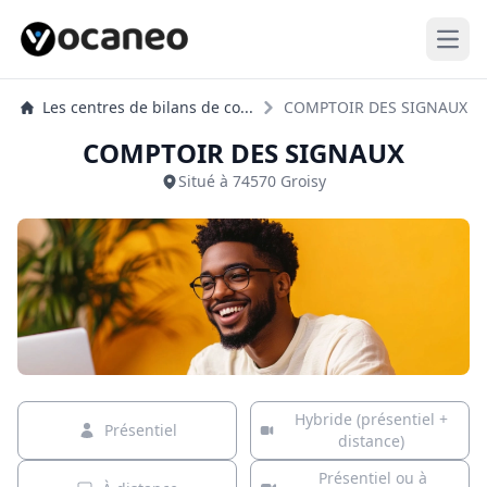
Open
Les centres de bilans de co...
COMPTOIR DES SIGNAUX
COMPTOIR DES SIGNAUX
Situé à 74570 Groisy
Hybride (présentiel +
Présentiel
distance)
Présentiel ou à