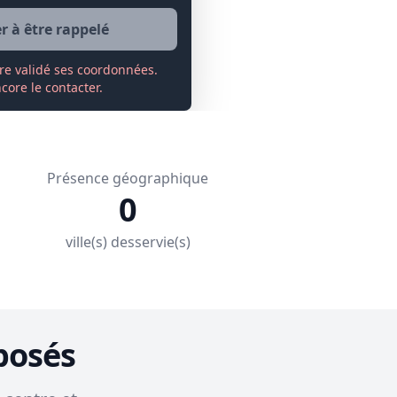
 à être rappelé
re validé ses coordonnées.
ore le contacter.
Présence géographique
0
ville(s) desservie(s)
posés