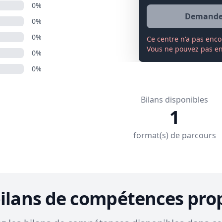
0%
Demander
0%
0%
Ce centre n'a pas enco
Vous ne pouvez pas enc
0%
0%
Bilans disponibles
1
format(s) de parcours
bilans de compétences pro