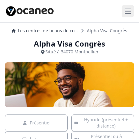
Open
Les centres de bilans de co...
Alpha Visa Congrès
Alpha Visa Congrès
Situé à 34070 Montpellier
Hybride (présentiel +
Présentiel
distance)
Présentiel ou à