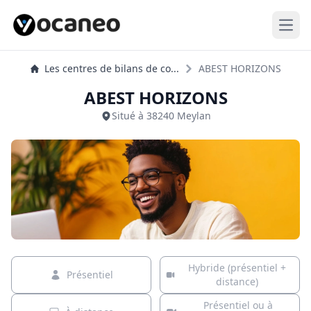
Open
Les centres de bilans de co...
ABEST HORIZONS
ABEST HORIZONS
Situé à 38240 Meylan
Hybride (présentiel +
Présentiel
distance)
Présentiel ou à