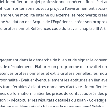
iel. Identifier un projet professionnel cohérent, finalisé et 
jet. Confronter son nouveau projet à l'environnement soci
prendre une mobilité interne ou externe, se reconvertir, cré
ne Validation des Acquis de l'Expérience, créer son propre 
 professionnel. Références code du travail chapitre III Arti
ngagement dans la démarche de bilan et de signer la convent
ns de déroulement - Elaborer un programme de travail et u
étences professionnelles et extra-professionnelles, les motiva
ersonnalité - Evaluer éventuellement les aptitudes en lien av
transférables à d'autres domaines d'activité - Identifier l
mes de formation - Initier les prises de contact auprès des 
 : - Récapituler les résultats détaillés du bilan - Co-rédige
iation des éléments du bilan par la personne bénéficiaire -