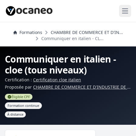
Open
Formations
CHAMBRE DE COMMERCE ET D'IN...
Communiquer en italien - CL...
Communiquer en italien -
cloe (tous niveaux)
Certification :
Certification cloe italien
Proposée par
CHAMBRE DE COMMERCE ET D'INDUSTRIE DE SEINE ET MARNE
Éligible CPF
Formation continue
À distance