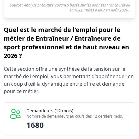
Source : Analyse prédictive Vocaneo basée sur les données France Travail
et INSEE, mises à jour en
Août 2026
.
Quel est le marché de l'emploi pour le
métier de Entraîneur / Entraîneure de
sport professionnel et de haut niveau en
2026 ?
Statistiques recrutement Entraîneur / Entraîneure de spo
Cette section offre une synthèse de la tension sur le
Indicateur
marché de l'emploi, vous permettant d'appréhender en
Demandeurs d'emploi (12 mois)
un coup d'œil la dynamique entre offre et demande
Offres publiées (12 mois)
pour ce métier.
Embauches constatées
Indice de tension globale
Demandeurs (12 mois)
Nombre de demandeurs au cours des 12 derniers mois.
1680