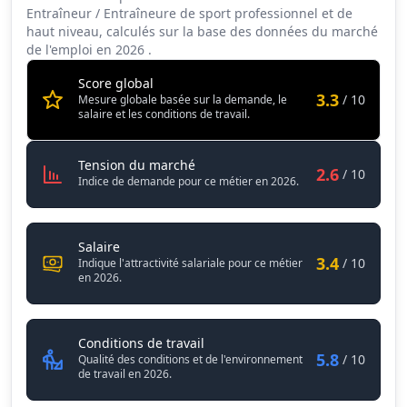
Tension du marché
2.6
Entraîneur / Entraîneure de sport professionnel et de
haut niveau, calculés sur la base des données du marché
Salaire
3.4
de l'emploi en
2026
.
Conditions de travail
5.8
Score global
3.3
/ 10
Mesure globale basée sur la demande, le
salaire et les conditions de travail.
Entraîneur / Entraîneure de sport 
Tension du marché
2.6
/ 10
Indice de demande pour ce métier en 2026.
Entraîneur / Entraîneure de sport professionne
Salaire
3.4
/ 10
Indique l'attractivité salariale pour ce métier
en 2026.
Entraîneur / Entraîneure de spor
Conditions de travail
5.8
/ 10
Qualité des conditions et de l'environnement
de travail en 2026.