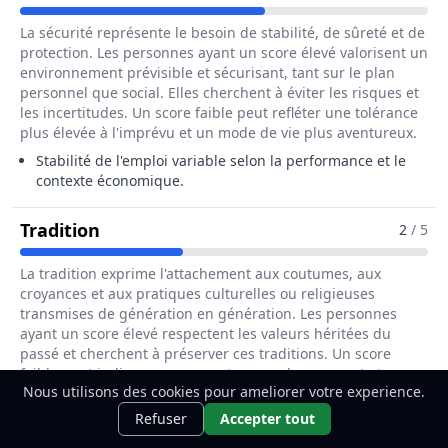
La sécurité représente le besoin de stabilité, de sûreté et de
protection. Les personnes ayant un score élevé valorisent un
environnement prévisible et sécurisant, tant sur le plan
personnel que social. Elles cherchent à éviter les risques et
les incertitudes. Un score faible peut refléter une tolérance
plus élevée à l'imprévu et un mode de vie plus aventureux.
Stabilité de l'emploi variable selon la performance et le
contexte économique.
Pour Le Métier De Entraîneur / Entraî
Tradition
2
/ 5
La tradition exprime l'attachement aux coutumes, aux
croyances et aux pratiques culturelles ou religieuses
transmises de génération en génération. Les personnes
ayant un score élevé respectent les valeurs héritées du
passé et cherchent à préserver ces traditions. Un score
faible peut indiquer une ouverture au changement et une
Nous utilisons des cookies pour ameliorer votre experience.
préférence pour l'innovation par rapport aux conventions
Ce métier t'intéresse ?
Découvre
établies.
Découvrir
Refuser
Accepter tout
comment le devenir.
Moins de respect formel pour les traditions, le métier