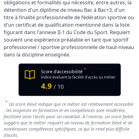
obligations et formalités qui nécessite, entre autres, la
détention d'un diplôme de niveau Bac à Bac+3, d'un
titre à finalité professionnelle de fédération sportive ou
d'un certificat de qualification mentionné dans la liste
figurant dans l'annexe II-1 du Code du Sport. Requiert
souvent une expérience préalable en tant que sportif
professionnel / sportive professionnelle de haut-niveau
dans la discipline enseignée.
*
Score d'accessibilité
Indice évaluant la facilité d'accès au métier.
4.9
/ 10
*
Un score élevé indique que ce métier est relativement accessible
: les exigences en formation et en compétences sont modérées,
facilitant ainsi l'accès pour un candidat. À l'inverse, un score faible
suggère que le métier requiert un niveau de formation élevé et de
nombreuses compétences spécifiques, ce qui le rend plus difficile
d'accès.