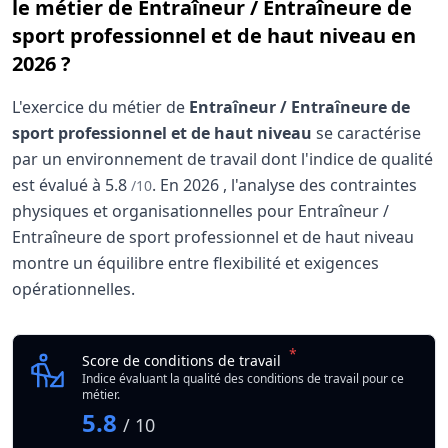
le métier de Entraîneur / Entraîneure de
sport professionnel et de haut niveau en
2026 ?
L'exercice du métier de
Entraîneur / Entraîneure de
sport professionnel et de haut niveau
se caractérise
par un environnement de travail dont l'indice de qualité
est évalué à
5.8
.
En
2026
, l'analyse des contraintes
/10
physiques et organisationnelles pour Entraîneur /
Entraîneure de sport professionnel et de haut niveau
montre un équilibre entre flexibilité et exigences
opérationnelles.
Analyse des conditions de travail : Entraîneur / 
Indicateur
*
Entraîneur / Entraîneu
Score de conditions de travail
Qualité globale de l'environnement Entraîneur / Entraîne
Indice évaluant la qualité des conditions de travail pour ce
métier.
5.8
/ 10