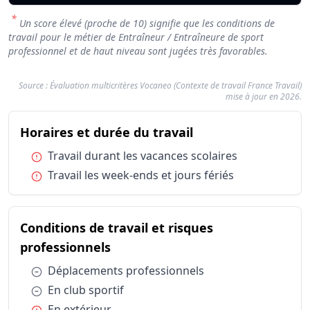
*
Un score élevé (proche de 10) signifie que les conditions de
travail pour le métier de Entraîneur / Entraîneure de sport
professionnel et de haut niveau sont jugées très favorables.
Source : Évaluation multicritères Vocaneo (Contexte de travail France Travail)
mise à jour en 2026.
Résumé des conditions d'exercice : Entraîneur / Entraîne
du métier Entraîne
Horaires et durée du travail
Catégorie
Horaires et durée du travail
Travail
Condition :
Travail durant les vacances scolaires
Horaires et durée du travail
Travail
Condition :
Travail les week-ends et jours fériés
Conditions de travail et risques professionnels
Déplac
Conditions de travail et risques professionnels
En club
Conditions de travail et risques professionnels
En ext
Conditions de travail et risques
Conditions de travail et risques professionnels
Polyact
du métier Entraîneur / Entraîne
professionnels
Publics spécifiques
Adulte
Condition :
Déplacements professionnels
Statut d'emploi
Salarié
Condition :
En club sportif
Statut d'emploi
Travai
Condition :
En extérieur