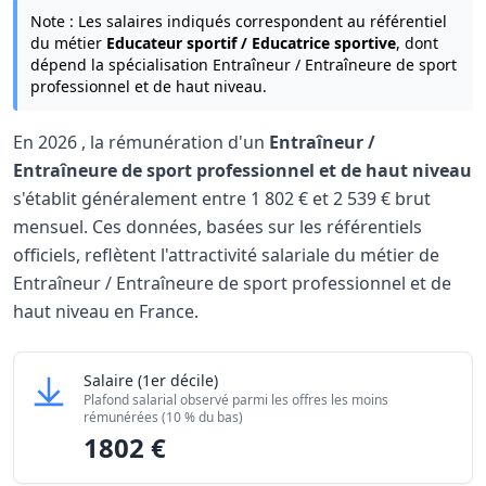
Note : Les salaires indiqués correspondent au référentiel
du métier
Educateur sportif / Educatrice sportive
, dont
dépend la spécialisation Entraîneur / Entraîneure de sport
professionnel et de haut niveau.
En
2026
, la rémunération d'un
Entraîneur /
Entraîneure de sport professionnel et de haut niveau
s'établit généralement entre
1 802 €
et
2 539 €
brut
mensuel. Ces données, basées sur les référentiels
officiels, reflètent l'attractivité salariale du métier de
Entraîneur / Entraîneure de sport professionnel et de
haut niveau en France.
Grille salariale Entraîneur / Entraîneure de sport profess
Entraîneur / Entraîneure de sport professionnel
Salaire
(1er décile)
Niveau de salaire (Déciles)
Plafond salarial observé parmi les offres les moins
Salaire minimum (10% les moins rémunérés)
1
rémunérées (10 % du bas)
1802 €
Salaire maximum (10% les mieux rémunérés)
2