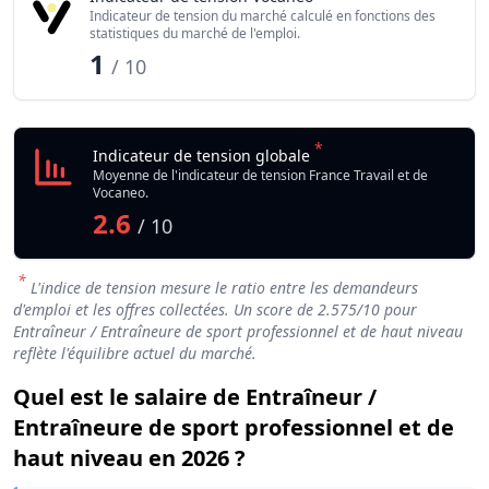
Indicateur de tension du marché calculé en fonctions des
statistiques du marché de l'emploi.
1
/ 10
*
Indicateur de tension globale
Moyenne de l'indicateur de tension France Travail et de
Vocaneo.
2.6
/ 10
*
L'indice de tension mesure le ratio entre les demandeurs
d'emploi et les offres collectées. Un score de
2.575
/10 pour
Entraîneur / Entraîneure de sport professionnel et de haut niveau
reflète l'équilibre actuel du marché.
Quel est le salaire de Entraîneur /
Entraîneure de sport professionnel et de
haut niveau en 2026 ?